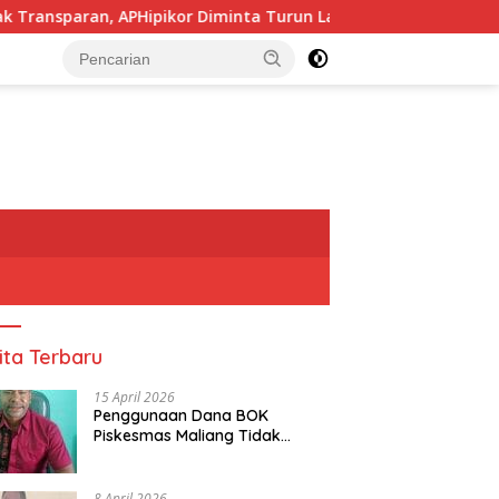
APHipikor Diminta Turun Lapangan.
Pj, Sekda Alor Di
tutup
ita Terbaru
15 April 2026
Penggunaan Dana BOK
Piskesmas Maliang Tidak
Transparan, APHipikor Diminta
Turun Lapangan.
8 April 2026