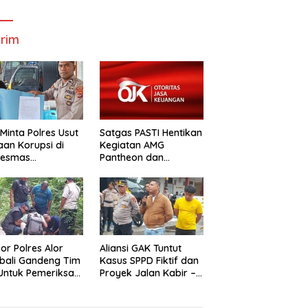
Bupati Dan
Wabup Alor
W
Wabup Alor
rim
Minta Polres Usut
Satgas PASTI Hentikan
an Korupsi di
Kegiatan AMG
kesmas
Pantheon dan
alabang
Mbastrak Perikanan
Kreatif Terbatas( MBA
kor Polres Alor
Aliansi GAK Tuntut
bali Gandeng Tim
Kasus SPPD Fiktif dan
uk Pemeriksa
Proyek Jalan Kabir –
n Kabir-Kaera
Kaera Segerah
Dituntaskan