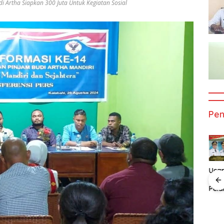
di Artha Siapkan 300 Juta Untuk Kegiatan Sosial
Pe
Ucapan
Uca
Selamat Atas
Sela
Pelantikan
Pela
n
Ucapan
Ucapan
Bupati dan
Gub
t Atas
Selamat Atas
Selamat Atas
Wakil Bupati
dan 
an
Pelatikan
Pelatikan
Alor
Gub
 Dan
Bupati Dan
Bupati Dan