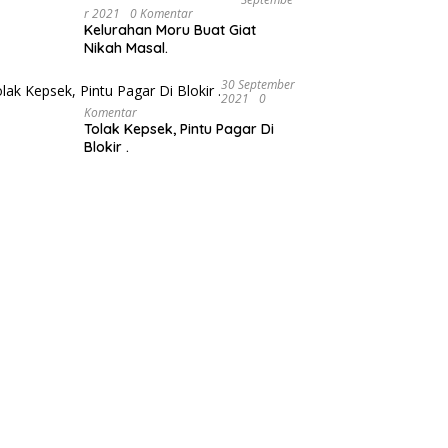
R 2021
0 Komentar
Kelurahan Moru Buat Giat
Nikah Masal.
30 September
2021
0
Komentar
Tolak Kepsek, Pintu Pagar Di
Blokir .