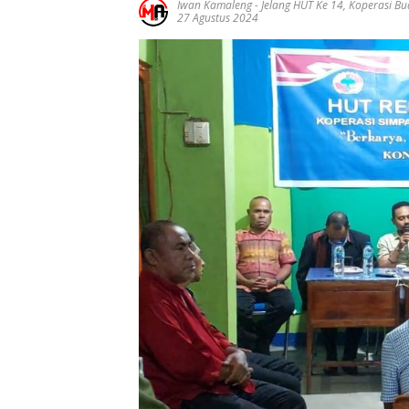
Iwan Kamaleng
-
Jelang HUT Ke 14
,
Koperasi Bu
27 Agustus 2024
Ucapan
Ucapan
Ucapa
Selamat Atas
Selamat Atas
Selama
Pelantikan
Pelatikan
Pelatik
Gubernur
Bupati Dan
Bupati