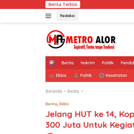
Langsung
Berita Terkini
ke
konten
Redaksi
tutup
H
Berita
Hukrim
Politik
Pendid
o
m
Ekbis
Politik
Kesehatan
e
Beranda
Berita
Berita
,
Ekbis
Jelang HUT ke 14, Kop
300 Juta Untuk Kegiat