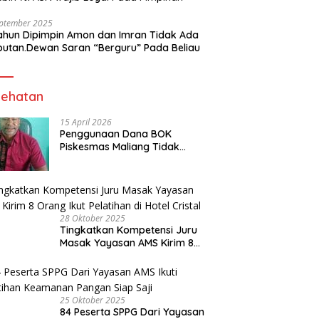
eptember 2025
ahun Dipimpin Amon dan Imran Tidak Ada
butan.Dewan Saran “Berguru” Pada Beliau
ehatan
15 April 2026
Penggunaan Dana BOK
Piskesmas Maliang Tidak
Transparan, APHipikor Diminta
Turun Lapangan.
28 Oktober 2025
Tingkatkan Kompetensi Juru
Masak Yayasan AMS Kirim 8
Orang Ikut Pelatihan di Hotel
Cristal
25 Oktober 2025
84 Peserta SPPG Dari Yayasan