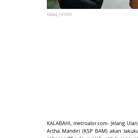
dan Wakil
Wabup Alor
Wabup 
Gubernur
NTT
Oplus_131072
KALABAHI, metroalor.com- Jelang Ulan
Artha Mandiri (KSP BAM) akan lakuka