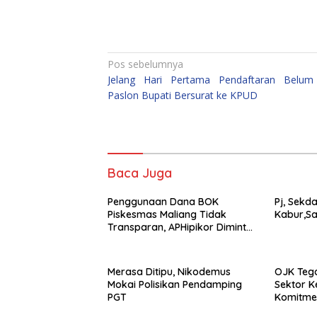
Navigasi
Pos sebelumnya
Jelang Hari Pertama Pendaftaran Belum
pos
Paslon Bupati Bersurat ke KPUD
Baca Juga
Penggunaan Dana BOK
Pj, Sekd
Piskesmas Maliang Tidak
Kabur,Sa
Transparan, APHipikor Diminta
Turun Lapangan.
Merasa Ditipu, Nikodemus
OJK Teg
Mokai Polisikan Pendamping
Sektor 
PGT
Komitme
revisi Ou