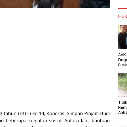
NTT
Alor
Wabup Alor
Wabup Alor
Huk
AAK 
Duga
Pus
Tam
Tipi
Kem
Ahli Unt
g tahun (HUT) ke 14, Koperasi Simpan Pinjam Budi
Jala
n beberapa kegiatan sosial. Antara lain, bantuan