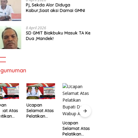
Pj, Sekda Alor Diduga
Kabur,Saat aksi Damai GMNI
8 April 2026
SD GMIT Biakbuku Masuk TA Ke
Dua ,Mandek!
ngumuman
pan
Ucapan
mat Atas
Selamat Atas
ntikan
Pelatikan
Ucapan
U
ernur
Bupati Dan
Ucapan
Selamat Atas
S
Wakil
Wabup Alor
Selamat Atas
Pelatikan
P
ernur
Pelatikan
Bupati Dan
B