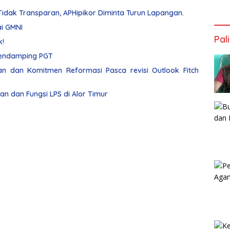
dak Transparan, APHipikor Diminta Turun Lapangan.
ai GMNI
Pal
k!
Merasa Ditipu, Nikodemus Mokai Polisikan Pendamping PGT
 dan Komitmen Reformasi Pasca revisi Outlook Fitch
ran dan Fungsi LPS di Alor Timur