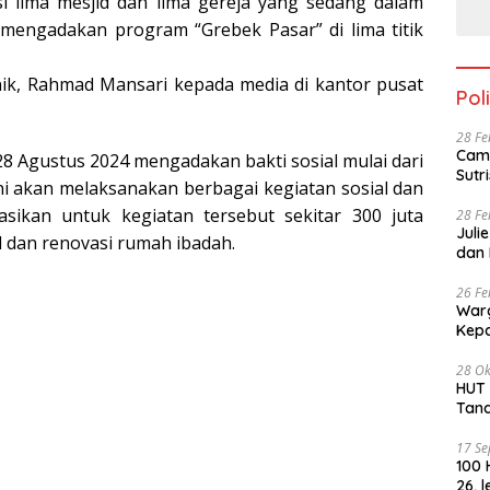
si lima mesjid dan lima gereja yang sedang dalam
 mengadakan program “Grebek Pasar” di lima titik
ik, Rahmad Mansari kepada media di kantor pusat
Poli
28 Fe
Cama
8 Agustus 2024 mengadakan bakti sosial mulai dari
ni akan melaksanakan berbagai kegiatan sosial dan
asikan untuk kegiatan tersebut sekitar 300 juta
28 Fe
Juli
l dan renovasi rumah ibadah.
dan 
26 Fe
Warg
28 Ok
HUT PKN ke -4
Tan
17 S
100 
26, 