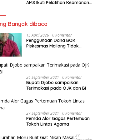
AMS Ikuti Pelatihan Keamanan
Pangan Siap Saji
ing Banyak dibaca
15 April 2026
0 Komentar
Penggunaan Dana BOK
Piskesmas Maliang Tidak
Transparan, APHipikor Diminta
Turun Lapangan.
26 September 2021
0 Komentar
Bupati Djobo sampaikan
Terimakasi pada OJK dan BI
27 September 2021
0 Komentar
Pemda Alor Gagas Pertemuan
Tokoh Lintas Agama
27
Septembe