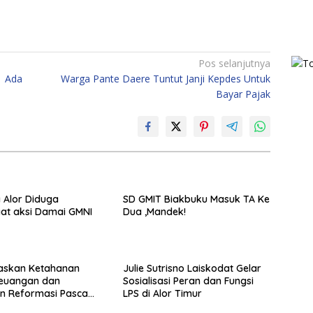
Pos selanjutnya
 Ada
Warga Pante Daere Tuntut Janji Kepdes Untuk
Bayar Pajak
a Alor Diduga
SD GMIT Biakbuku Masuk TA Ke
at aksi Damai GMNI
Dua ,Mandek!
askan Ketahanan
Julie Sutrisno Laiskodat Gelar
Keuangan dan
Sosialisasi Peran dan Fungsi
n Reformasi Pasca
LPS di Alor Timur
tlook Fitch Ratings