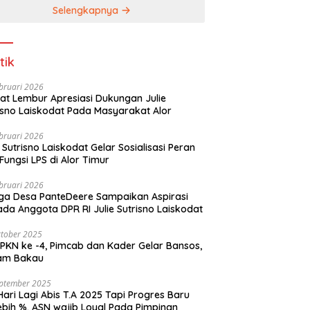
Selengkapnya
tik
bruari 2026
t Lembur Apresiasi Dukungan Julie
Sutrisno Laiskodat Pada Masyarakat Alor
bruari 2026
e Sutrisno Laiskodat Gelar Sosialisasi Peran
Fungsi LPS di Alor Timur
bruari 2026
a Desa PanteDeere Sampaikan Aspirasi
Kepada Anggota DPR RI Julie Sutrisno Laiskodat
tober 2025
, Pimcab dan Kader Gelar Bansos,
am Bakau
eptember 2025
Hari Lagi Abis T.A 2025 Tapi Progres Baru
lebih %. ASN wajib Loyal Pada Pimpinan