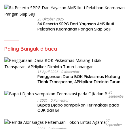
Cristal
25 Oktober 2025
84 Peserta SPPG Dari Yayasan AMS Ikuti
Pelatihan Keamanan Pangan Siap Saji
Paling Banyak dibaca
15 April 2026
0 Komentar
Penggunaan Dana BOK Piskesmas Maliang
Tidak Transparan, APHipikor Diminta Turun
Lapangan.
26
Septembe
R 2021
0 Komentar
Bupati Djobo sampaikan Terimakasi pada
OJK dan BI
27
September
2021
0 Komentar