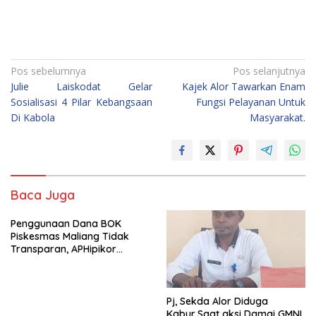
Navigasi
Pos sebelumnya
Pos selanjutnya
Julie Laiskodat Gelar
Kajek Alor Tawarkan Enam
pos
Sosialisasi 4 Pilar Kebangsaan
Fungsi Pelayanan Untuk
Di Kabola
Masyarakat.
Baca Juga
Penggunaan Dana BOK
Piskesmas Maliang Tidak
Transparan, APHipikor
Diminta Turun Lapangan.
Pj, Sekda Alor Diduga
Kabur,Saat aksi Damai GMNI