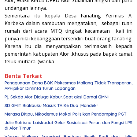
Alor, Wakil Ketua DPRD Alor Sulaiman Singsh dan para
undangan lainnya.
Sementara itu kepala Desa Fanating Yermias A.
Karbeka dalam sambutan mengatakan, sebagai tuan
rumah dari acara MTQ tingkat kecamatan kali ini
punya nilai kebanggaan tersendiri buat orang fanating.
Karena itu dia menyampaikan terimakasih kepada
pemerintah kabupaten Alor ,khusus pada bapak camat
teluk mutiara. (wanka
Berita Terkait
Penggunaan Dana BOK Piskesmas Maliang Tidak Transparan,
APHipikor Diminta Turun Lapangan.
Pj, Sekda Alor Diduga Kabur,Saat aksi Damai GMNI
SD GMIT Biakbuku Masuk TA Ke Dua ,Mandek!
Merasa Ditipu, Nikodemus Mokai Polisikan Pendamping PGT
Julie Sutrisno Laiskodat Gelar Sosialisasi Peran dan Fungsi LPS
di Alor Timur
Warga Nailang Apresiasi Bantuan Benih Padi dari Julie