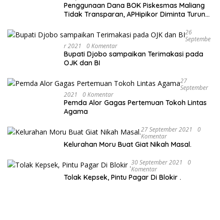
Penggunaan Dana BOK Piskesmas Maliang
Tidak Transparan, APHipikor Diminta Turun
Lapangan.
26
Septembe
R 2021
0 Komentar
Bupati Djobo sampaikan Terimakasi pada
OJK dan BI
27
September
2021
0 Komentar
Pemda Alor Gagas Pertemuan Tokoh Lintas
Agama
27 September 2021
0
Komentar
Kelurahan Moru Buat Giat Nikah Masal.
30 September 2021
0
Komentar
Tolak Kepsek, Pintu Pagar Di Blokir .