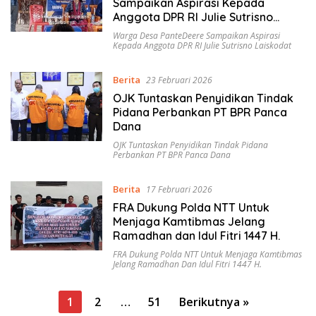
Sampaikan Aspirasi Kepada
Anggota DPR RI Julie Sutrisno
Laiskodat
Warga Desa PanteDeere Sampaikan Aspirasi
Kepada Anggota DPR RI Julie Sutrisno Laiskodat
Berita
23 Februari 2026
OJK Tuntaskan Penyidikan Tindak
Pidana Perbankan PT BPR Panca
Dana
OJK Tuntaskan Penyidikan Tindak Pidana
Perbankan PT BPR Panca Dana
Berita
17 Februari 2026
FRA Dukung Polda NTT Untuk
Menjaga Kamtibmas Jelang
Ramadhan dan Idul Fitri 1447 H.
FRA Dukung Polda NTT Untuk Menjaga Kamtibmas
Jelang Ramadhan Dan Idul Fitri 1447 H.
Paginasi
1
2
…
51
Berikutnya »