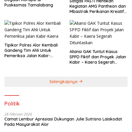
Satgas PASTI Hentikan
Puskesmas Tamalabang
Kegiatan AMG Pantheon dan
Mbastrak Perikanan Kreatif
Terbatas( MBA
Tipikor Polres Alor Kembali
Gandeng Tim Ahli Untuk
Aliansi GAK Tuntut Kasus
Pemeriksa Jalan Kabir-
SPPD Fiktif dan Proyek Jalan
Kaera
Kabir – Kaera Segerah
Dituntaskan
Selengkapnya
Politik
28 Februari 2026
Camat Lembur Apresiasi Dukungan Julie Sutrisno Laiskodat
Pada Masyarakat Alor