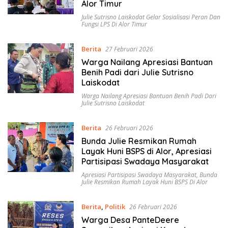
Alor Timur
Julie Sutrisno Laiskodat Gelar Sosialisasi Peran Dan
Fungsi LPS Di Alor Timur
Berita
27 Februari 2026
Warga Nailang Apresiasi Bantuan
Benih Padi dari Julie Sutrisno
Laiskodat
Warga Nailang Apresiasi Bantuan Benih Padi Dari
Julie Sutrisno Laiskodat
Berita
26 Februari 2026
Bunda Julie Resmikan Rumah
Layak Huni BSPS di Alor, Apresiasi
Partisipasi Swadaya Masyarakat
Apresiasi Partisipasi Swadaya Masyarakat
,
Bunda
Julie Resmikan Rumah Layak Huni BSPS Di Alor
Berita
,
Politik
26 Februari 2026
Warga Desa PanteDeere