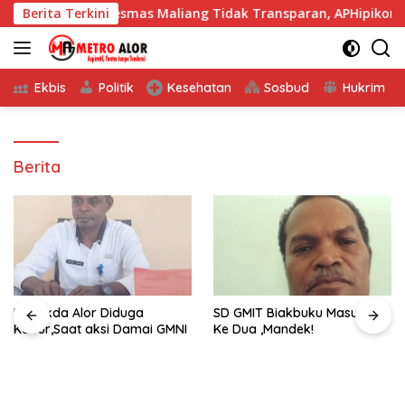
Langsung
 BOK Piskesmas Maliang Tidak Transparan, APHipikor Diminta
Berita Terkini
ke
konten
Ekbis
Politik
Kesehatan
Sosbud
Hukrim
Berita
Pj, Sekda Alor Diduga
SD GMIT Biakbuku Masuk TA
Kabur,Saat aksi Damai GMNI
Ke Dua ,Mandek!