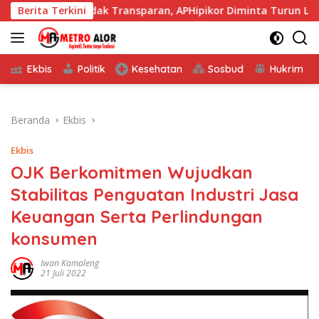
Langsung
 Tidak Transparan, APHipikor Diminta Turun Lapangan.
Berita Terkini
ke
konten
Ekbis
Politik
Kesehatan
Sosbud
Hukrim
Beranda
Ekbis
Ekbis
OJK Berkomitmen Wujudkan
Stabilitas Penguatan Industri Jasa
Keuangan Serta Perlindungan
konsumen
Iwan Kamaleng
21 Juli 2022