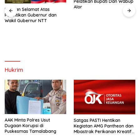
Pelatikan Bupati Dan Wabup
Alor
Ucapan Selamat Atas
Pelantikan Gubernur dan
Wakil Gubernur NTT
Hukrim
AAK Minta Polres Usut
Satgas PASTI Hentikan
Dugaan Korupsi di
Kegiatan AMG Pantheon dan
Puskesmas Tamalabang
Mbastrak Perikanan Kreatif
Terbatas( MBA