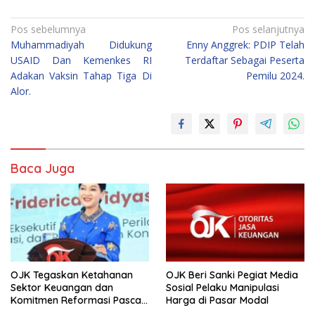
Navigasi
Pos sebelumnya
Pos selanjutnya
Muhammadiyah Didukung
Enny Anggrek: PDIP Telah
pos
USAID Dan Kemenkes RI
Terdaftar Sebagai Peserta
Adakan Vaksin Tahap Tiga Di
Pemilu 2024.
Alor.
Baca Juga
OJK Tegaskan Ketahanan
OJK Beri Sanki Pegiat Media
Sektor Keuangan dan
Sosial Pelaku Manipulasi
Komitmen Reformasi Pasca
Harga di Pasar Modal
revisi Outlook Fitch Ratings