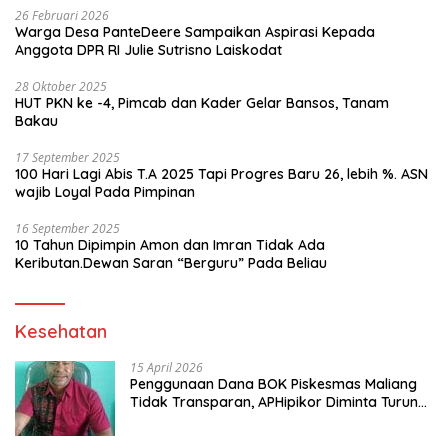
26 Februari 2026
Warga Desa PanteDeere Sampaikan Aspirasi Kepada
Anggota DPR RI Julie Sutrisno Laiskodat
28 Oktober 2025
HUT PKN ke -4, Pimcab dan Kader Gelar Bansos, Tanam
Bakau
17 September 2025
100 Hari Lagi Abis T.A 2025 Tapi Progres Baru 26, lebih %. ASN
wajib Loyal Pada Pimpinan
16 September 2025
10 Tahun Dipimpin Amon dan Imran Tidak Ada
Keributan.Dewan Saran “Berguru” Pada Beliau
Kesehatan
15 April 2026
Penggunaan Dana BOK Piskesmas Maliang
Tidak Transparan, APHipikor Diminta Turun
Lapangan.