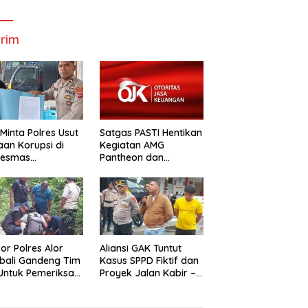
Bupati Dan
Wabup Alor
W
Wabup Alor
rim
Minta Polres Usut
Satgas PASTI Hentikan
an Korupsi di
Kegiatan AMG
kesmas
Pantheon dan
alabang
Mbastrak Perikanan
Kreatif Terbatas( MBA
kor Polres Alor
Aliansi GAK Tuntut
bali Gandeng Tim
Kasus SPPD Fiktif dan
uk Pemeriksa
Proyek Jalan Kabir –
n Kabir-Kaera
Kaera Segerah
Dituntaskan