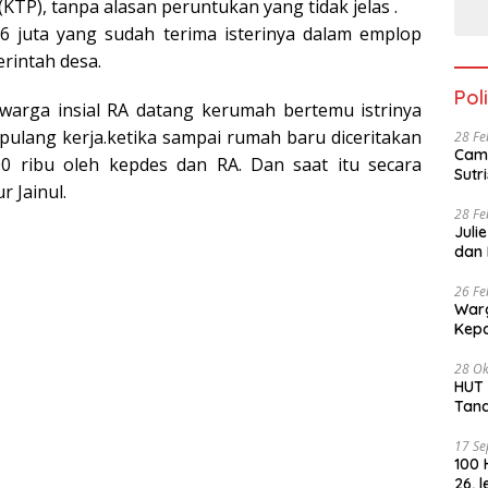
(KTP), tanpa alasan peruntukan yang tidak jelas .
 6 juta yang sudah terima isterinya dalam emplop
rintah desa.
Poli
warga insial RA datang kerumah bertemu istrinya
pulang kerja.ketika sampai rumah baru diceritakan
28 Fe
Cama
00 ribu oleh kepdes dan RA. Dan saat itu secara
r Jainul.
28 Fe
Juli
dan 
26 Fe
Warg
28 Ok
HUT PKN ke -4
Tan
17 S
100 
26, 