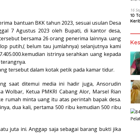
16 S
10 T
Keri
enerima bantuan BKK tahun 2023, sesuai usulan Desa
gal 7 Agustus 2023 oleh Bupati, di kantor desa,
n tersebut bersama 26 orang penerima lainnya. uang
Kes
op putih,( belum tau jumlahnya) selanjutnya kami
p.7.405.000.kemudian istrinya serahkan uang kepada
 terangnya.
ng tersebut dalam kotak petik pada kamar tidur.
ang saat ditemui media ini hadir juga, Ansorudin
a Wolbar, Ketua PMKRI Cabang Alor, Marsel Rian
e rumah minta uang itu atas perintah bapak desa.
inya, dua kali, pertama 500 ribu kemudian 500 ribu
satu juta ini. Anggap saja sebagai barang bukti jika