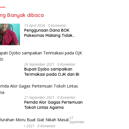
Pangan Siap Saji
ing Banyak dibaca
15 April 2026
0 Komentar
Penggunaan Dana BOK
Piskesmas Maliang Tidak
Transparan, APHipikor Diminta
Turun Lapangan.
26 September 2021
0 Komentar
Bupati Djobo sampaikan
Terimakasi pada OJK dan BI
27 September 2021
0 Komentar
Pemda Alor Gagas Pertemuan
Tokoh Lintas Agama
27
Septembe
R 2021
0 Komentar