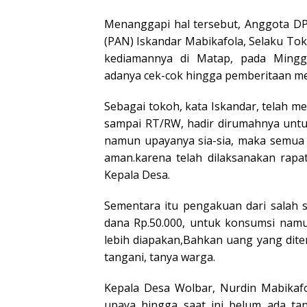
Menanggapi hal tersebut, Anggota DP
(PAN) Iskandar Mabikafola, Selaku To
kediamannya di Matap, pada Mingg
adanya cek-cok hingga pemberitaan med
Sebagai tokoh, kata Iskandar, telah 
sampai RT/RW, hadir dirumahnya untuk 
namun upayanya sia-sia, maka semua 
aman.karena telah dilaksanakan rapa
Kepala Desa.
Sementara itu pengakuan dari salah 
dana Rp.50.000, untuk konsumsi namu
lebih diapakan,Bahkan uang yang diter
tangani, tanya warga.
Kepala Desa Wolbar, Nurdin Mabikaf
upaya hingga saat ini belum ada ta