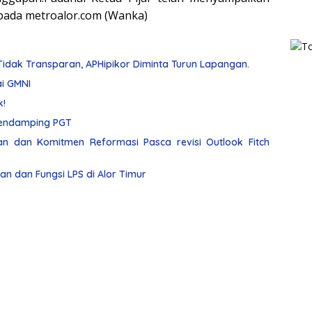
a pada metroalor.com (Wanka)
dak Transparan, APHipikor Diminta Turun Lapangan.
ai GMNI
k!
Merasa Ditipu, Nikodemus Mokai Polisikan Pendamping PGT
 dan Komitmen Reformasi Pasca revisi Outlook Fitch
ran dan Fungsi LPS di Alor Timur