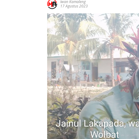
Iwan Kamaleng
17 Agustus 2023
Ucapan
Ucapan
Ucapa
Selamat Atas
Selamat Atas
Selama
Pelantikan
Pelatikan
Pelatik
Gubernur
Bupati Dan
Bupati