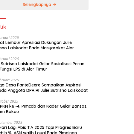
Selengkapnya
tik
bruari 2026
t Lembur Apresiasi Dukungan Julie
Sutrisno Laiskodat Pada Masyarakat Alor
bruari 2026
e Sutrisno Laiskodat Gelar Sosialisasi Peran
Fungsi LPS di Alor Timur
bruari 2026
a Desa PanteDeere Sampaikan Aspirasi
Kepada Anggota DPR RI Julie Sutrisno Laiskodat
tober 2025
, Pimcab dan Kader Gelar Bansos,
am Bakau
eptember 2025
Hari Lagi Abis T.A 2025 Tapi Progres Baru
lebih %. ASN wajib Loyal Pada Pimpinan