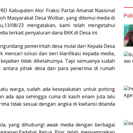
RD Kabupaten Alor Fraksi Partai Amanat Nasional
Pal
koh Masyarakat Desa Wolbar, yang ditemui media di
u,13/08/23 mengatakan, kami telah mengetahui
ia terkait penyaluran dana BKK di Desa ini.
mengundang pemerintah desa mulai dari Kepala Desa
mencari solusi dan beri klarifikasi kepada media,
kejadian tidak diketahuinya. Tapi semuanya sudah
t antara pihak desa dan para penerima di rumah
satu warga, sudah ada kesepakatan untuk potong
n ada apa sehingga cuma di kasih enam juta lalu
ima tidak sesuai dengan angka di kwitansi ditanda
ola, yang dihubungi awak media dengan berbagai
nggapan.Padahal Ketua Pijar telah menyampaikan