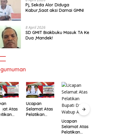
Pj, Sekda Alor Diduga
Kabur,Saat aksi Damai GMNI
8 April 2026
SD GMIT Biakbuku Masuk TA Ke
Dua ,Mandek!
ngumuman
pan
Ucapan
mat Atas
Selamat Atas
ntikan
Pelatikan
Ucapan
U
ernur
Bupati Dan
Ucapan
Selamat Atas
S
Wakil
Wabup Alor
Selamat Atas
Pelatikan
P
ernur
Pelatikan
Bupati Dan
B