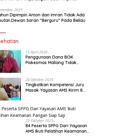
eptember 2025
ahun Dipimpin Amon dan Imran Tidak Ada
butan.Dewan Saran “Berguru” Pada Beliau
ehatan
15 April 2026
Penggunaan Dana BOK
Piskesmas Maliang Tidak
Transparan, APHipikor Diminta
Turun Lapangan.
28 Oktober 2025
Tingkatkan Kompetensi Juru
Masak Yayasan AMS Kirim 8
Orang Ikut Pelatihan di Hotel
Cristal
25 Oktober 2025
84 Peserta SPPG Dari Yayasan
AMS Ikuti Pelatihan Keamanan