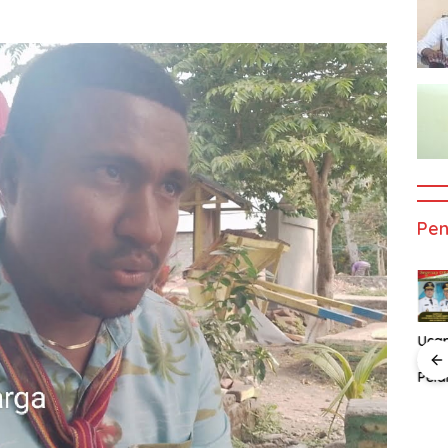
Pe
Ucapan
Uca
Selamat Atas
Sela
Pelantikan
Pela
n
Ucapan
Ucapan
Bupati dan
Gub
t Atas
Selamat Atas
Selamat Atas
Wakil Bupati
dan 
an
Pelatikan
Pelatikan
Alor
Gub
 Dan
Bupati Dan
Bupati Dan