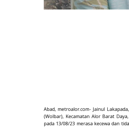
dan Wakil
Wabup Alor
Wabup 
Gubernur
NTT
Abad, metroalor.com- Jainul Lakapada
(Wolbar), Kecamatan Alor Barat Daya
pada 13/08/23 merasa kecewa dan tid