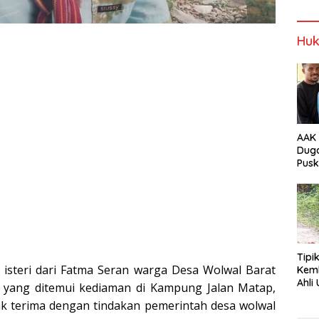
NTT
Alor
Wabup Alor
Wabup Alor
Huk
AAK 
Duga
Pus
Tam
Tipi
, isteri dari Fatma Seran warga Desa Wolwal Barat
Kem
Ahli Unt
, yang ditemui kediaman di Kampung Jalan Matap,
Jala
ak terima dengan tindakan pemerintah desa wolwal