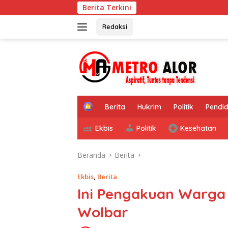
Langsung
Berita Terkini
ke
konten
Redaksi
tutup
H
Berita
Hukrim
Politik
Pendid
o
m
Ekbis
Politik
Kesehatan
e
Beranda
Berita
Ekbis
,
Berita
Ini Pengakuan Warga 
Wolbar