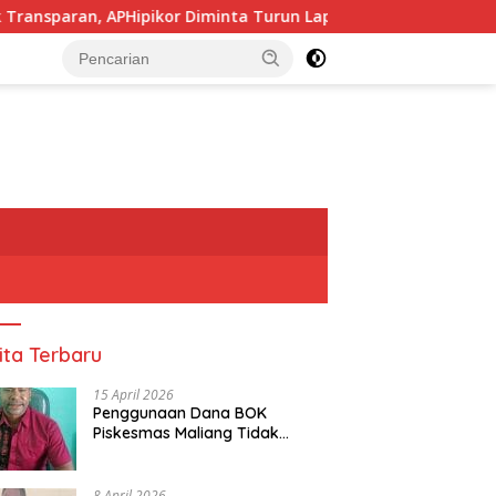
Hipikor Diminta Turun Lapangan.
Pj, Sekda Alor Didu
tutup
ita Terbaru
15 April 2026
Penggunaan Dana BOK
Piskesmas Maliang Tidak
Transparan, APHipikor Diminta
Turun Lapangan.
8 April 2026