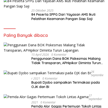
25 Oktober 2025
84 Peserta SPPG Dari Yayasan AMS Ikuti
Pelatihan Keamanan Pangan Siap Saji
Paling Banyak dibaca
15 April 2026
0 Komentar
Penggunaan Dana BOK Piskesmas Maliang
Tidak Transparan, APHipikor Diminta Turun
Lapangan.
26
Septembe
R 2021
0 Komentar
Bupati Djobo sampaikan Terimakasi pada
OJK dan BI
27
September
2021
0 Komentar
Pemda Alor Gagas Pertemuan Tokoh Lintas