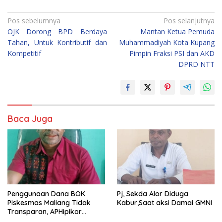
Navigasi
Pos sebelumnya
Pos selanjutnya
OJK Dorong BPD Berdaya
Mantan Ketua Pemuda
pos
Tahan, Untuk Kontributif dan
Muhammadiyah Kota Kupang
Kompetitif
Pimpin Fraksi PSI dan AKD
DPRD NTT
Baca Juga
Penggunaan Dana BOK
Pj, Sekda Alor Diduga
Piskesmas Maliang Tidak
Kabur,Saat aksi Damai GMNI
Transparan, APHipikor
Diminta Turun Lapangan.