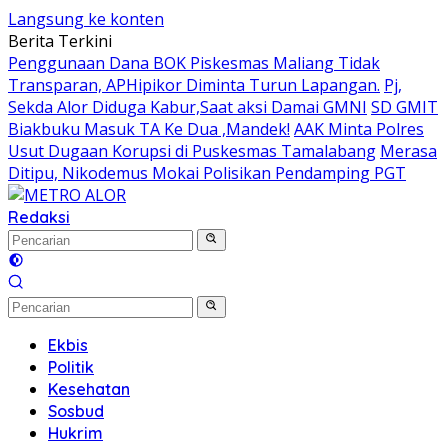
Langsung ke konten
Berita Terkini
Penggunaan Dana BOK Piskesmas Maliang Tidak
Transparan, APHipikor Diminta Turun Lapangan.
Pj,
Sekda Alor Diduga Kabur,Saat aksi Damai GMNI
SD GMIT
Biakbuku Masuk TA Ke Dua ,Mandek!
AAK Minta Polres
Usut Dugaan Korupsi di Puskesmas Tamalabang
Merasa
Ditipu, Nikodemus Mokai Polisikan Pendamping PGT
Redaksi
Ekbis
Politik
Kesehatan
Sosbud
Hukrim