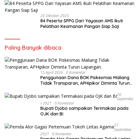
25 Oktober 2025
84 Peserta SPPG Dari Yayasan AMS Ikuti
Pelatihan Keamanan Pangan Siap Saji
Paling Banyak dibaca
15 April 2026
0 Komentar
Penggunaan Dana BOK Piskesmas Maliang
Tidak Transparan, APHipikor Diminta Turun
Lapangan.
26
Septembe
R 2021
0 Komentar
Bupati Djobo sampaikan Terimakasi pada
OJK dan BI
27
September
2021
0 Komentar
Pemda Alor Gagas Pertemuan Tokoh Lintas