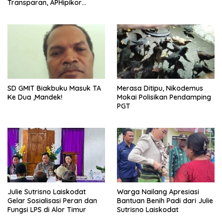
Transparan, APHipikor
Diminta Turun Lapangan.
Merasa Ditipu, Nikodemus
SD GMIT Biakbuku Masuk TA
Mokai Polisikan Pendamping
Ke Dua ,Mandek!
PGT
Julie Sutrisno Laiskodat
Warga Nailang Apresiasi
Gelar Sosialisasi Peran dan
Bantuan Benih Padi dari Julie
Fungsi LPS di Alor Timur
Sutrisno Laiskodat