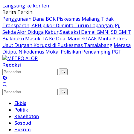
Langsung ke konten
Berita Terkini
Penggunaan Dana BOK Piskesmas Maliang Tidak
Transparan, APHipikor Diminta Turun Lapangan.
Pj,
Sekda Alor Diduga Kabur,Saat aksi Damai GMNI
SD GMIT
Biakbuku Masuk TA Ke Dua ,Mandek!
AAK Minta Polres
Usut Dugaan Korupsi di Puskesmas Tamalabang
Merasa
Ditipu, Nikodemus Mokai Polisikan Pendamping PGT
Redaksi
Ekbis
Politik
Kesehatan
Sosbud
Hukrim