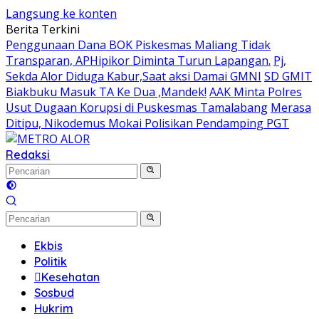
Langsung ke konten
Berita Terkini
Penggunaan Dana BOK Piskesmas Maliang Tidak
Transparan, APHipikor Diminta Turun Lapangan.
Pj,
Sekda Alor Diduga Kabur,Saat aksi Damai GMNI
SD GMIT
Biakbuku Masuk TA Ke Dua ,Mandek!
AAK Minta Polres
Usut Dugaan Korupsi di Puskesmas Tamalabang
Merasa
Ditipu, Nikodemus Mokai Polisikan Pendamping PGT
Redaksi
Ekbis
Politik
Kesehatan
Sosbud
Hukrim