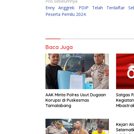
Navigasi
Pos sebelumnya
Enny Anggrek: PDIP Telah Terdaftar Se
pos
Peserta Pemilu 2024.
Baca Juga
AAK Minta Polres Usut Dugaan
Satgas P
Korupsi di Puskesmas
Kegiata
Tamalabang
Mbastrak
Terbata
Kejari A
Selamatka