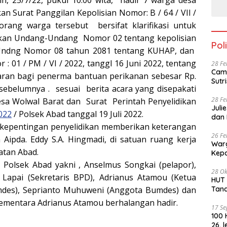
in, 25/7/22, pukul 10.00 wita, hadir 7 warga desa
n Surat Panggilan Kepolisian Nomor: B / 64 / VII /
orang warga tersebut bersifat klarifikasi untuk
rkan Undang-Undang Nomor 02 tentang kepolisian
Poli
-Undng Nomor 08 tahun 2081 tentang KUHAP, dan
01 / PM / VI / 2022, tanggl 16 Juni 2022, tentang
28 Fe
Cama
ran bagi penerma bantuan perikanan sebesar Rp.
sebelumnya . sesuai berita acara yang disepakati
28 Fe
esa Wolwal Barat dan Surat Perintah Penyelidikan
Juli
2022
/ Polsek Abad tanggal 19 Juli 2022.
dan 
a kepentingan penyelidikan memberikan keterangan
26 Fe
 Aipda. Eddy S.A. Hingmadi, di satuan ruang kerja
Warg
atan Abad.
 Polsek Abad yakni , Anselmus Songkai (pelapor),
28 Ok
. Lapai (Sekretaris BPD), Adrianus Atamou (Ketua
HUT PKN ke -4
Bumdes), Seprianto Muhuweni (Anggota Bumdes) dan
Tan
sementara Adrianus Atamou berhalangan hadir.
17 S
100 
26, 