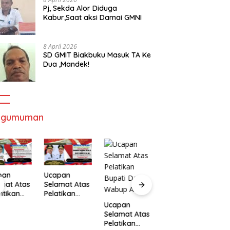
Pj, Sekda Alor Diduga
Kabur,Saat aksi Damai GMNI
8 April 2026
SD GMIT Biakbuku Masuk TA Ke
Dua ,Mandek!
ngumuman
pan
Ucapan
mat Atas
Selamat Atas
ntikan
Pelatikan
Ucapan
U
ernur
Bupati Dan
Ucapan
Selamat Atas
S
Wakil
Wabup Alor
Selamat Atas
Pelatikan
P
ernur
Pelatikan
Bupati Dan
B