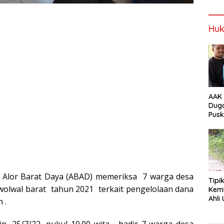
NTT
Alor
Wabup Alor
Wabup Alor
Huk
AAK 
Duga
Pus
Tam
or Alor Barat Daya (ABAD) memeriksa 7 warga desa
Tipi
wolwal barat tahun 2021 terkait pengelolaan dana
Kem
Ahli Unt
 .
Jala