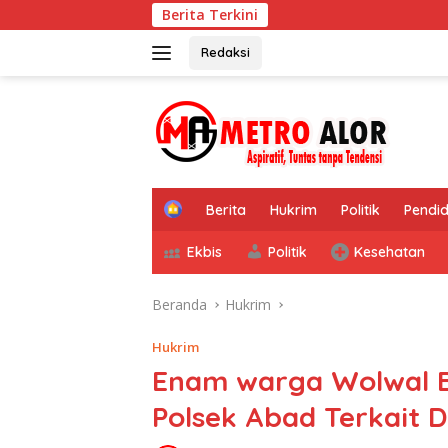
Langsung
Berita Terkini
P
ke
konten
Redaksi
tutup
H
Berita
Hukrim
Politik
Pendid
o
m
Ekbis
Politik
Kesehatan
e
Beranda
Hukrim
Hukrim
Enam warga Wolwal B
Polsek Abad Terkait 