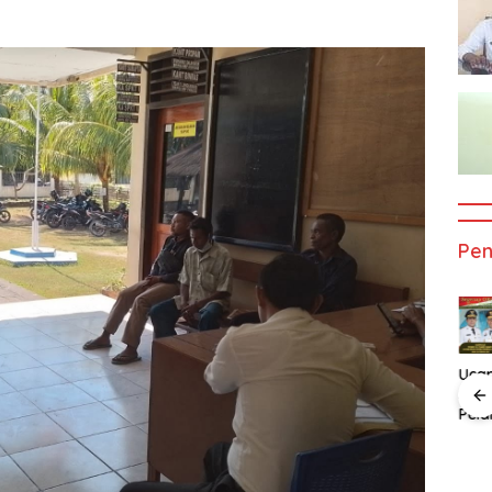
Pe
Ucapan
Uca
Selamat Atas
Sela
Pelantikan
Pela
n
Ucapan
Ucapan
Bupati dan
Gub
t Atas
Selamat Atas
Selamat Atas
Wakil Bupati
dan 
an
Pelatikan
Pelatikan
Alor
Gub
 Dan
Bupati Dan
Bupati Dan