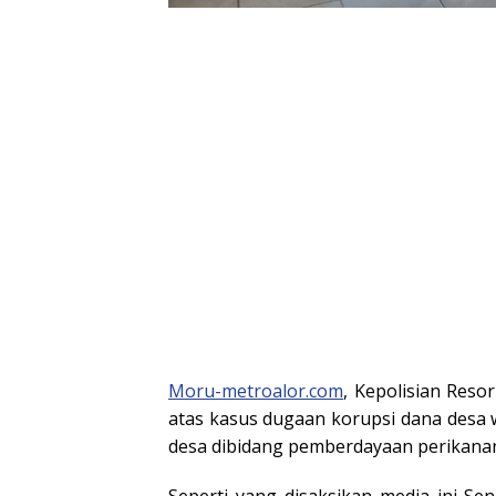
dan Wakil
Wabup Alor
Wabup 
Gubernur
NTT
Moru-metroalor.com
, Kepolisian Res
atas kasus dugaan korupsi dana desa 
desa dibidang pemberdayaan perikanan