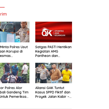
Bupati Dan
Wabup Alor
W
Wabup Alor
rim
Minta Polres Usut
Satgas PASTI Hentikan
an Korupsi di
Kegiatan AMG
kesmas
Pantheon dan
alabang
Mbastrak Perikanan
Kreatif Terbatas( MBA
kor Polres Alor
Aliansi GAK Tuntut
bali Gandeng Tim
Kasus SPPD Fiktif dan
uk Pemeriksa
Proyek Jalan Kabir –
n Kabir-Kaera
Kaera Segerah
Dituntaskan