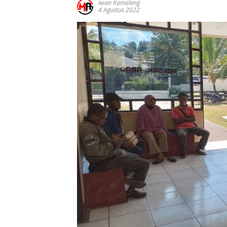
Iwan Kamaleng
4 Agustus 2022
Ucapan
Ucapan
Ucapa
Selamat Atas
Selamat Atas
Selama
Pelantikan
Pelatikan
Pelatik
Gubernur
Bupati Dan
Bupati