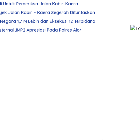
Tipikor Polres Alor Kembali Gandeng Tim Ahli Untuk Pemeriksa Jalan Kabir-Kaera
royek Jalan Kabir – Kaera Segerah Dituntaskan
Kejari Alor Di Tahun 2025 Selamatkan Uang Negara 1,7 M Lebih dan Eksekusi 12 Terpidana
ternal .IMP2 Apresiasi Pada Polres Alor