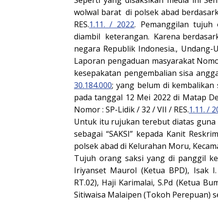
Seperti yang disaksikan media ini Sen
wolwal barat di polsek abad berdasarka
RES.
1.11. / 2022
. Pemanggilan tujuh 
diambil keterangan. Karena berdasa
negara Republik Indonesia., Undang
Laporan pengaduan masyarakat Nomor : 
kesepakatan pengembalian sisa angga
30.184.000
; yang belum di kembalikan 
pada tanggal 12 Mei 2022 di Matap D
Nomor : SP-Lidik / 32 / VII / RES.
1.11. / 
Untuk itu rujukan terebut diatas gun
sebagai “SAKSI” kepada Kanit Reskrim
polsek abad di Kelurahan Moru, Kecam
Tujuh orang saksi yang di panggil ke
Iriyanset Maurol (Ketua BPD), Isak I
RT.02), Haji Karimalai, S.Pd (Ketua 
Sitiwaisa Malaipen (Tokoh Perepuan) 