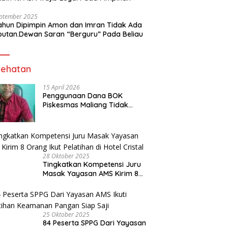
eptember 2025
ahun Dipimpin Amon dan Imran Tidak Ada
butan.Dewan Saran “Berguru” Pada Beliau
ehatan
15 April 2026
Penggunaan Dana BOK
Piskesmas Maliang Tidak
Transparan, APHipikor Diminta
Turun Lapangan.
28 Oktober 2025
Tingkatkan Kompetensi Juru
Masak Yayasan AMS Kirim 8
Orang Ikut Pelatihan di Hotel
Cristal
25 Oktober 2025
84 Peserta SPPG Dari Yayasan