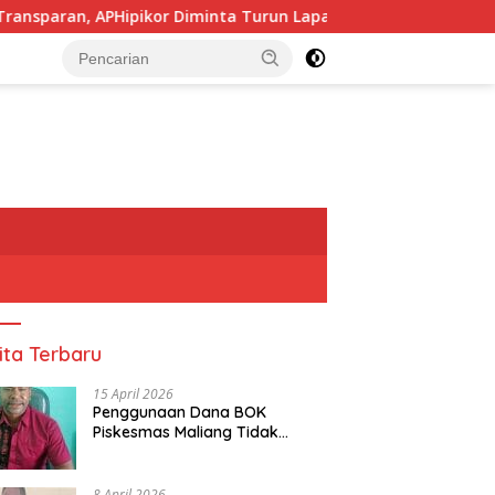
ipikor Diminta Turun Lapangan.
Pj, Sekda Alor Didug
tutup
ita Terbaru
15 April 2026
Penggunaan Dana BOK
Piskesmas Maliang Tidak
Transparan, APHipikor Diminta
Turun Lapangan.
8 April 2026