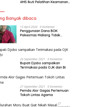
AMS Ikuti Pelatihan Keamanan
Pangan Siap Saji
ing Banyak dibaca
15 April 2026
0 Komentar
Penggunaan Dana BOK
Piskesmas Maliang Tidak
Transparan, APHipikor Diminta
Turun Lapangan.
26 September 2021
0 Komentar
Bupati Djobo sampaikan
Terimakasi pada OJK dan BI
27 September 2021
0 Komentar
Pemda Alor Gagas Pertemuan
Tokoh Lintas Agama
27
Septembe