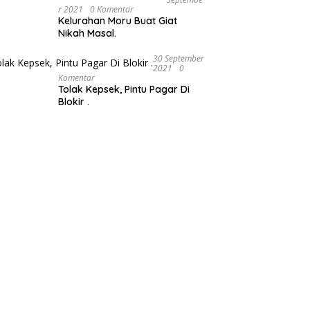
R 2021
0 Komentar
Kelurahan Moru Buat Giat
Nikah Masal.
30 September
2021
0
Komentar
Tolak Kepsek, Pintu Pagar Di
Blokir .