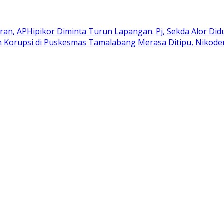
an, APHipikor Diminta Turun Lapangan.
Pj, Sekda Alor Di
n Korupsi di Puskesmas Tamalabang
Merasa Ditipu, Nikod