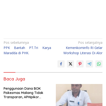
Navigasi
Pos sebelumnya
Pos selanjutnya
PPK Bantah PT.Tri Karya
Kemenkominfo RI Gelar
pos
Maradda di PHK.
Workshop Literasi Di Alor
Baca Juga
Penggunaan Dana BOK
Piskesmas Maliang Tidak
Transparan, APHipikor
Diminta Turun Lapangan.