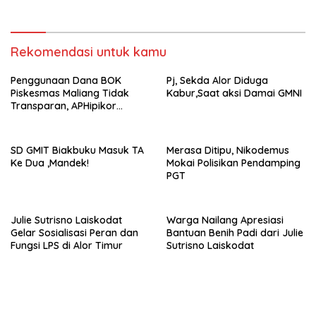
Rekomendasi untuk kamu
Penggunaan Dana BOK
Pj, Sekda Alor Diduga
Piskesmas Maliang Tidak
Kabur,Saat aksi Damai GMNI
Transparan, APHipikor
Diminta Turun Lapangan.
SD GMIT Biakbuku Masuk TA
Merasa Ditipu, Nikodemus
Ke Dua ,Mandek!
Mokai Polisikan Pendamping
PGT
Julie Sutrisno Laiskodat
Warga Nailang Apresiasi
Gelar Sosialisasi Peran dan
Bantuan Benih Padi dari Julie
Fungsi LPS di Alor Timur
Sutrisno Laiskodat