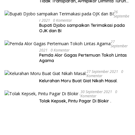
Tidak Transparan, APHipikor Diminta Turun
Lapangan.
26
Septembe
R 2021
0 Komentar
Bupati Djobo sampaikan Terimakasi pada
OJK dan BI
27
September
2021
0 Komentar
Pemda Alor Gagas Pertemuan Tokoh Lintas
Agama
27 September 2021
0
Komentar
Kelurahan Moru Buat Giat Nikah Masal.
30 September 2021
0
Komentar
Tolak Kepsek, Pintu Pagar Di Blokir .