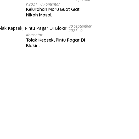
R 2021
0 Komentar
Kelurahan Moru Buat Giat
Nikah Masal.
30 September
2021
0
Komentar
Tolak Kepsek, Pintu Pagar Di
Blokir .