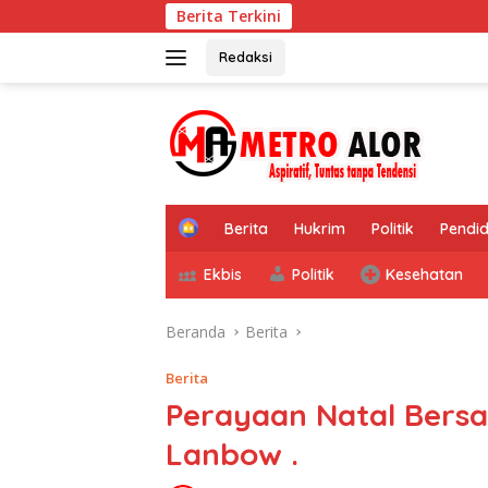
Langsung
Berita Terkini
P
ke
konten
Redaksi
tutup
H
Berita
Hukrim
Politik
Pendid
o
m
Ekbis
Politik
Kesehatan
e
Beranda
Berita
Berita
Perayaan Natal Bers
Lanbow .