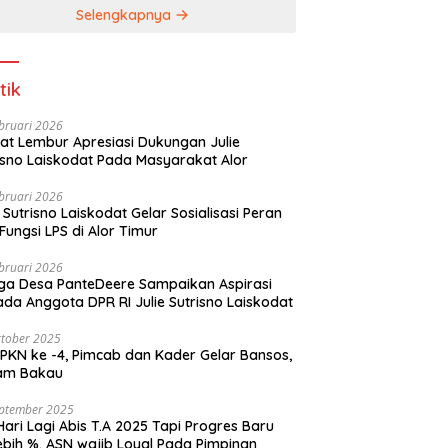
Selengkapnya
tik
bruari 2026
t Lembur Apresiasi Dukungan Julie
Sutrisno Laiskodat Pada Masyarakat Alor
bruari 2026
e Sutrisno Laiskodat Gelar Sosialisasi Peran
Fungsi LPS di Alor Timur
bruari 2026
a Desa PanteDeere Sampaikan Aspirasi
Kepada Anggota DPR RI Julie Sutrisno Laiskodat
tober 2025
, Pimcab dan Kader Gelar Bansos,
am Bakau
eptember 2025
Hari Lagi Abis T.A 2025 Tapi Progres Baru
lebih %. ASN wajib Loyal Pada Pimpinan