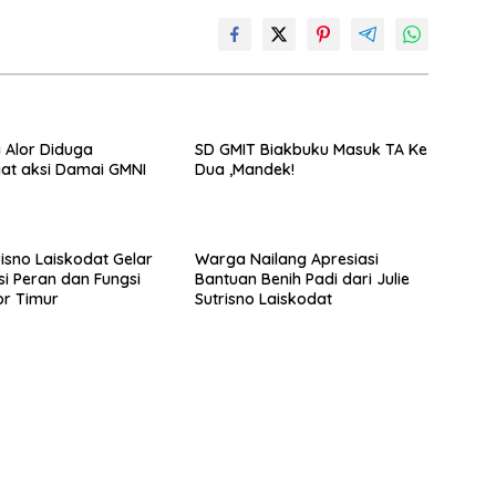
a Alor Diduga
SD GMIT Biakbuku Masuk TA Ke
at aksi Damai GMNI
Dua ,Mandek!
risno Laiskodat Gelar
Warga Nailang Apresiasi
si Peran dan Fungsi
Bantuan Benih Padi dari Julie
or Timur
Sutrisno Laiskodat