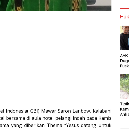
NTT
Alor
Wabup Alor
Wabup Alor
Huk
AAK 
Duga
Pus
Tam
Tipi
Kem
hel Indonesia( GBI) Mawar Saron Lanbow, Kalabahi
Ahli Unt
l bersama di aula hotel pelangi indah pada Kamis
Jala
sama yang diberikan Thema “Yesus datang untuk