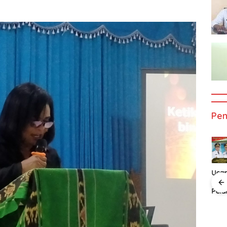
Pe
Ucapan
Uca
Selamat Atas
Sela
Pelantikan
Pela
n
Ucapan
Ucapan
Bupati dan
Gub
t Atas
Selamat Atas
Selamat Atas
Wakil Bupati
dan 
an
Pelatikan
Pelatikan
Alor
Gub
 Dan
Bupati Dan
Bupati Dan