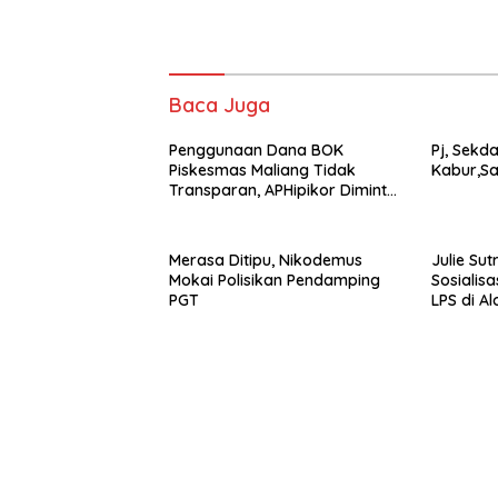
Baca Juga
Penggunaan Dana BOK
Pj, Sekd
Piskesmas Maliang Tidak
Kabur,Sa
Transparan, APHipikor Diminta
Turun Lapangan.
Merasa Ditipu, Nikodemus
Julie Sut
Mokai Polisikan Pendamping
Sosialisa
PGT
LPS di Al