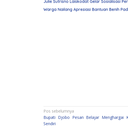
Julie Sutrisno Laiskodat Gelar Sosialisasi Pe
Warga Nailang Apresiasi Bantuan Benih Padi 
Navigasi
Pos sebelumnya
Bupati Djobo Pesan Belajar Menghargai 
pos
Sendiri