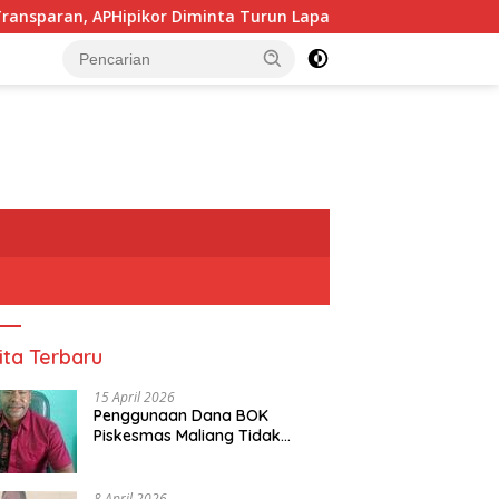
ipikor Diminta Turun Lapangan.
Pj, Sekda Alor Didug
tutup
ita Terbaru
15 April 2026
Penggunaan Dana BOK
Piskesmas Maliang Tidak
Transparan, APHipikor Diminta
Turun Lapangan.
8 April 2026