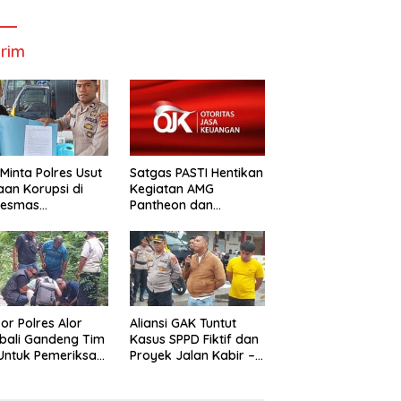
Bupati Dan
Wabup Alor
W
Wabup Alor
rim
Minta Polres Usut
Satgas PASTI Hentikan
an Korupsi di
Kegiatan AMG
kesmas
Pantheon dan
alabang
Mbastrak Perikanan
Kreatif Terbatas( MBA
kor Polres Alor
Aliansi GAK Tuntut
bali Gandeng Tim
Kasus SPPD Fiktif dan
uk Pemeriksa
Proyek Jalan Kabir –
n Kabir-Kaera
Kaera Segerah
Dituntaskan