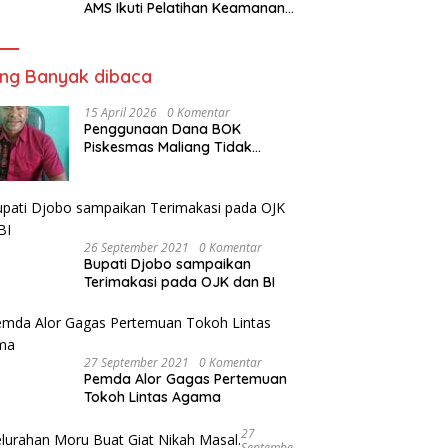
AMS Ikuti Pelatihan Keamanan
Pangan Siap Saji
ing Banyak dibaca
15 April 2026
0 Komentar
Penggunaan Dana BOK
Piskesmas Maliang Tidak
Transparan, APHipikor Diminta
Turun Lapangan.
26 September 2021
0 Komentar
Bupati Djobo sampaikan
Terimakasi pada OJK dan BI
27 September 2021
0 Komentar
Pemda Alor Gagas Pertemuan
Tokoh Lintas Agama
27
Septembe