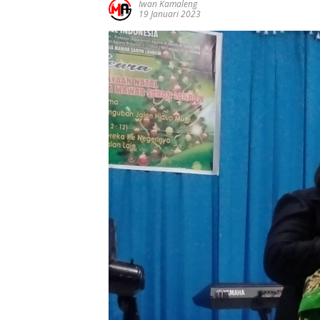
Iwan Kamaleng
19 Januari 2023
Ucapan
Ucapan
Ucapa
Selamat Atas
Selamat Atas
Selama
Pelantikan
Pelatikan
Pelatik
Gubernur
Bupati Dan
Bupati