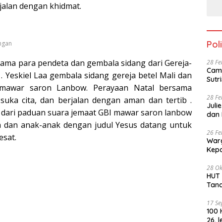
rjalan dengan khidmat.
Poli
ngan
sama para pendeta dan gembala sidang dari Gereja-
28 Fe
Cama
t . Yeskiel Laa gembala sidang gereja betel Mali dan
mawar saron Lanbow. Perayaan Natal bersama
28 Fe
uka cita, dan berjalan dengan aman dan tertib .
Juli
an dari paduan suara jemaat GBI mawar saron lanbow
dan 
 dan anak-anak dengan judul Yesus datang untuk
26 Fe
esat.
Warg
28 Ok
HUT PKN ke -4
Tan
17 S
100 
26, 