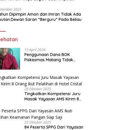
eptember 2025
ahun Dipimpin Amon dan Imran Tidak Ada
butan.Dewan Saran “Berguru” Pada Beliau
ehatan
15 April 2026
Penggunaan Dana BOK
Piskesmas Maliang Tidak
Transparan, APHipikor Diminta
Turun Lapangan.
28 Oktober 2025
Tingkatkan Kompetensi Juru
Masak Yayasan AMS Kirim 8
Orang Ikut Pelatihan di Hotel
Cristal
25 Oktober 2025
84 Peserta SPPG Dari Yayasan