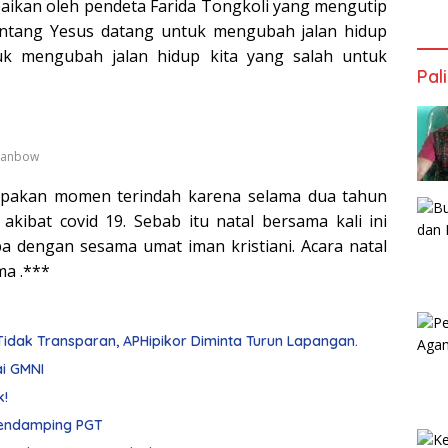
aikan oleh pendeta Farida Tongkoli yang mengutip
 tentang Yesus datang untuk mengubah jalan hidup
uk mengubah jalan hidup kita yang salah untuk
Pal
 lanbow
rupakan momen terindah karena selama dua tahun
akibat covid 19. Sebab itu natal bersama kali ini
a dengan sesama umat iman kristiani. Acara natal
ma .***
dak Transparan, APHipikor Diminta Turun Lapangan.
ai GMNI
k!
Merasa Ditipu, Nikodemus Mokai Polisikan Pendamping PGT