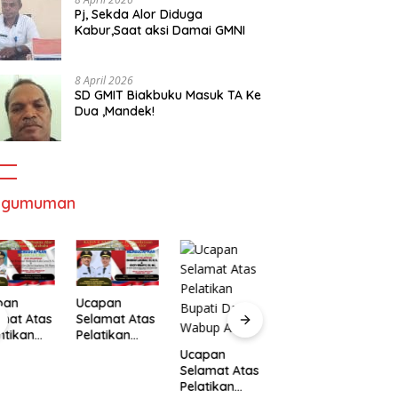
Pj, Sekda Alor Diduga
Kabur,Saat aksi Damai GMNI
8 April 2026
SD GMIT Biakbuku Masuk TA Ke
Dua ,Mandek!
ngumuman
pan
Ucapan
mat Atas
Selamat Atas
ntikan
Pelatikan
Ucapan
U
ernur
Bupati Dan
Ucapan
Selamat Atas
S
Wakil
Wabup Alor
Selamat Atas
Pelatikan
P
ernur
Pelatikan
Bupati Dan
B