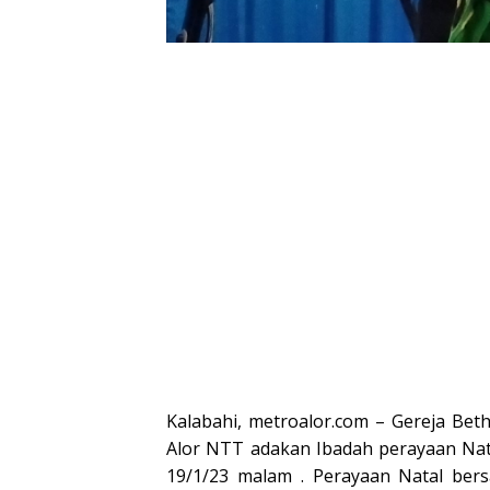
dan Wakil
Wabup Alor
Wabup 
Gubernur
NTT
Kalabahi, metroalor.com – Gereja Bet
Alor NTT adakan Ibadah perayaan Nata
19/1/23 malam . Perayaan Natal ber