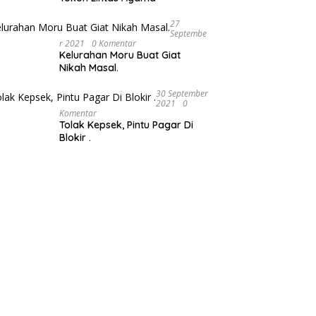
27
Septembe
R 2021
0 Komentar
Kelurahan Moru Buat Giat
Nikah Masal.
30 September
2021
0
Komentar
Tolak Kepsek, Pintu Pagar Di
Blokir .