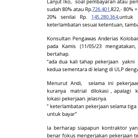
Lanjut Iko, soal pembayaran atau pe
sudah 80% atau Rp.
726.401
,822,- 80% =
20% senilai Rp.
145.280.364
,untuk
keterlambatan sesuai ketentuan, tamba
Konsultan Pengawas Anderias Koloban
pada Kamis (11/05/23 mengatakan,
bertahap.
“ada dua kali tahap pekerjaan yakni
kedua sementara di lelang di ULP deng
Menurut Andi, selama ini pekerjaa
kuranya matrial dilokasi , apalagi k
lokasi pekerjaan. jelasnya.
” keterlambatan pekerjaan selama tiga
untuk bayar”
Ia berharap siapapun kontraktor ya
benar fokus mengerjakan pekerjaan t