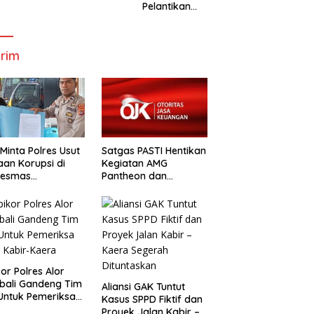
ti Dan
Bupati Dan
dan Wakil
W
Pelantikan
up Alor
Wabup Alor
Gubernur
Bupati dan
NTT
Wakil Bupati
Alor
rim
Minta Polres Usut
Satgas PASTI Hentikan
an Korupsi di
Kegiatan AMG
kesmas
Pantheon dan
alabang
Mbastrak Perikanan
Kreatif Terbatas( MBA
kor Polres Alor
bali Gandeng Tim
Aliansi GAK Tuntut
uk Pemeriksa
Kasus SPPD Fiktif dan
n Kabir-Kaera
Proyek Jalan Kabir –