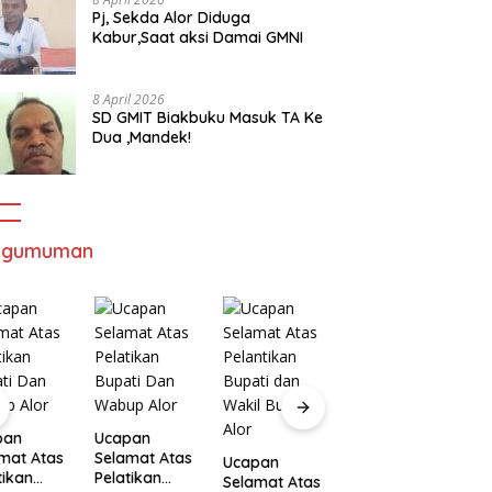
Pj, Sekda Alor Diduga
Kabur,Saat aksi Damai GMNI
8 April 2026
SD GMIT Biakbuku Masuk TA Ke
Dua ,Mandek!
ngumuman
Ucapan
U
pan
Ucapan
Selamat Atas
S
mat Atas
Selamat Atas
Pelantikan
P
Ucapan
tikan
Pelatikan
Gubernur
B
Selamat Atas