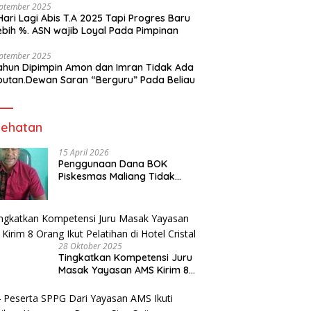
eptember 2025
Hari Lagi Abis T.A 2025 Tapi Progres Baru
lebih %. ASN wajib Loyal Pada Pimpinan
eptember 2025
ahun Dipimpin Amon dan Imran Tidak Ada
butan.Dewan Saran “Berguru” Pada Beliau
ehatan
15 April 2026
Penggunaan Dana BOK
Piskesmas Maliang Tidak
Transparan, APHipikor Diminta
Turun Lapangan.
28 Oktober 2025
Tingkatkan Kompetensi Juru
Masak Yayasan AMS Kirim 8
Orang Ikut Pelatihan di Hotel
Cristal