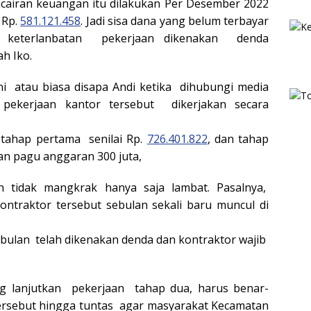
ncairan keuangan itu dilakukan Per Desember 2022
 Rp.
581.121.458
. Jadi sisa dana yang belum terbayar
 keterlanbatan pekerjaan dikenakan denda
h Iko.
i atau biasa disapa Andi ketika dihubungi media
 pekerjaan kantor tersebut dikerjakan secara
 tahap pertama senilai Rp.
726.401.822
, dan tahap
an pagu anggaran 300 juta,
n tidak mangkrak hanya saja lambat. Pasalnya,
ontraktor tersebut sebulan sekali baru muncul di
 bulan telah dikenakan denda dan kontraktor wajib
ng lanjutkan pekerjaan tahap dua, harus benar-
ersebut hingga tuntas agar masyarakat Kecamatan