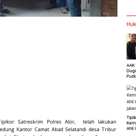
NTT
Bupa
upati
Wab
Huk
AAK 
Duga
Pus
Tam
Tipi
 Tipikor Satreskrim Polres Alor, telah lakukan
Kem
Ahli Unt
dung Kantor Camat Abad Selatandi desa Tribur
Jala