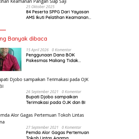
25 Oktober 2025
84 Peserta SPPG Dari Yayasan
AMS Ikuti Pelatihan Keamanan
Pangan Siap Saji
ing Banyak dibaca
15 April 2026
0 Komentar
Penggunaan Dana BOK
Piskesmas Maliang Tidak
Transparan, APHipikor Diminta
Turun Lapangan.
26 September 2021
0 Komentar
Bupati Djobo sampaikan
Terimakasi pada OJK dan BI
27 September 2021
0 Komentar
Pemda Alor Gagas Pertemuan
Tokoh Lintas Agama