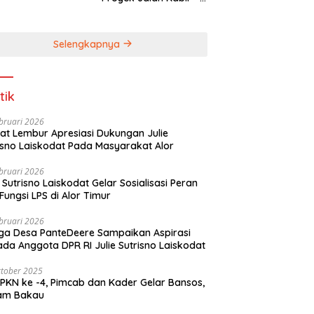
Kaera Segerah
Dituntaskan
Selengkapnya
tik
bruari 2026
t Lembur Apresiasi Dukungan Julie
Sutrisno Laiskodat Pada Masyarakat Alor
bruari 2026
e Sutrisno Laiskodat Gelar Sosialisasi Peran
Fungsi LPS di Alor Timur
bruari 2026
a Desa PanteDeere Sampaikan Aspirasi
Kepada Anggota DPR RI Julie Sutrisno Laiskodat
tober 2025
, Pimcab dan Kader Gelar Bansos,
am Bakau