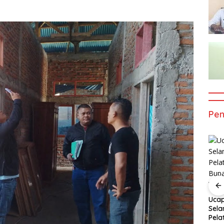
Pe
Ucapan
Ucapan
Ucapan
Selamat Atas
Selamat Atas
Selamat Atas
Pelantikan
Pelatikan
Pelatikan
n
Gubernur
Bupati Dan
Bupati Dan
Uca
t Atas
dan Wakil
Wabup Alor
Wabup Alor
Sela
kan
Gubernur
Pela
 dan