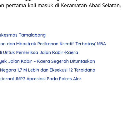
aan pertama kali masuk di Kecamatan Abad Selatan,
Puskesmas Tamalabang
on dan Mbastrak Perikanan Kreatif Terbatas( MBA
Tipikor Polres Alor Kembali Gandeng Tim Ahli Untuk Pemeriksa Jalan Kabir-Kaera
royek Jalan Kabir – Kaera Segerah Dituntaskan
Kejari Alor Di Tahun 2025 Selamatkan Uang Negara 1,7 M Lebih dan Eksekusi 12 Terpidana
ternal .IMP2 Apresiasi Pada Polres Alor