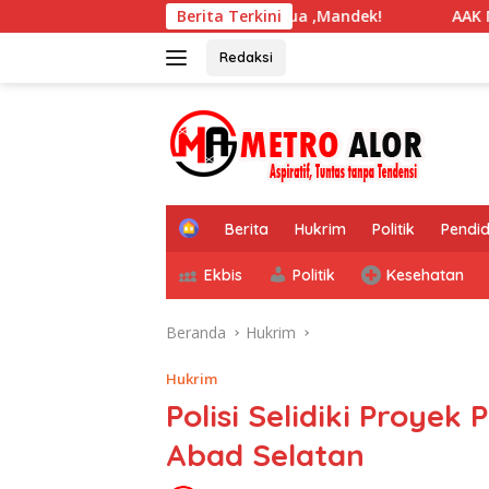
Langsung
akbuku Masuk TA Ke Dua ,Mandek!
Berita Terkini
AAK Minta Polres U
ke
konten
Redaksi
tutup
H
Berita
Hukrim
Politik
Pendid
o
m
Ekbis
Politik
Kesehatan
e
Beranda
Hukrim
Hukrim
Polisi Selidiki Proy
Abad Selatan