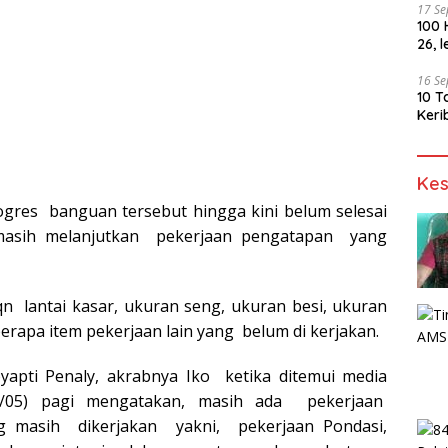
17 S
100 
26, 
16 S
10 T
Keri
Kes
rogres banguan tersebut hingga kini belum selesai
 masih melanjutkan pekerjaan pengatapan yang
qn lantai kasar, ukuran seng, ukuran besi, ukuran
erapa item pekerjaan lain yang belum di kerjakan.
apti Penaly, akrabnya Iko ketika ditemui media
1/05) pagi mengatakan, masih ada pekerjaan
ang masih dikerjakan yakni, pekerjaan Pondasi,