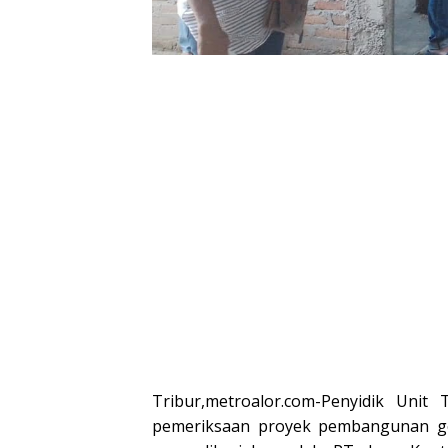
or
Wabup Alor
Wabup Alor
Wabup Alor
Wakil B
Alor
Tribur,metroalor.com-Penyidik Unit
pemeriksaan proyek pembangunan ge