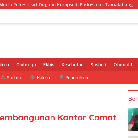
sut Dugaan Korupsi di Puskesmas Tamalabang
Merasa D
ikan
Olahraga
Ekbis
Kesehatan
Sosbud
Otomotif
Sosbud
Hukrim
Pendidikan
Ber
ek Pembangunan Kantor Camat