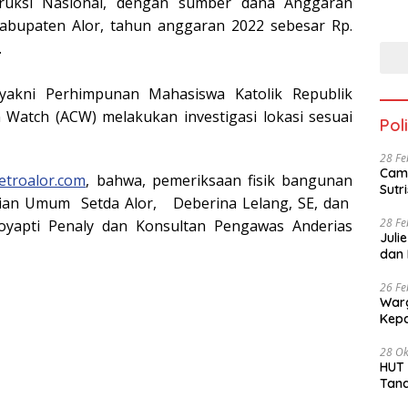
truksi Nasional, dengan sumber dana Anggaran
abupaten Alor, tahun anggaran 2022 sebesar Rp.
.
akni Perhimpunan Mahasiswa Katolik Republik
 Watch (ACW) melakukan investigasi lokasi sesuai
Poli
28 Fe
Cama
etroalor.com
, bahwa, pemeriksaan fisik bangunan
gian Umum Setda Alor, Deberina Lelang, SE, dan
28 Fe
oyapti Penaly dan Konsultan Pengawas Anderias
Juli
dan 
26 Fe
Warg
28 Ok
HUT PKN ke -4
Tan