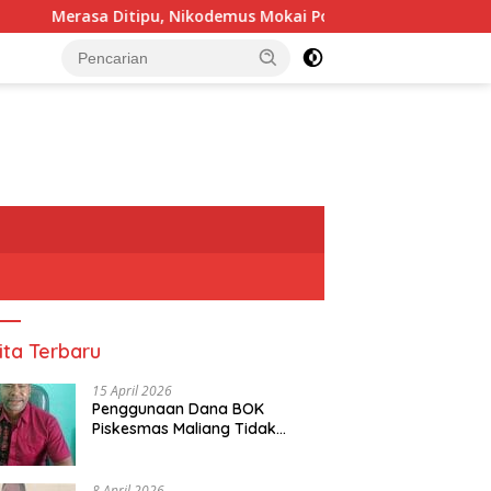
itipu, Nikodemus Mokai Polisikan Pendamping PGT
tutup
ita Terbaru
15 April 2026
Penggunaan Dana BOK
Piskesmas Maliang Tidak
Transparan, APHipikor Diminta
Turun Lapangan.
8 April 2026