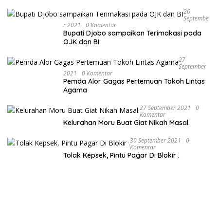
Lapangan.
26
Septembe
R 2021
0 Komentar
Bupati Djobo sampaikan Terimakasi pada
OJK dan BI
27
September
2021
0 Komentar
Pemda Alor Gagas Pertemuan Tokoh Lintas
Agama
27 September 2021
0
Komentar
Kelurahan Moru Buat Giat Nikah Masal.
30 September 2021
0
Komentar
Tolak Kepsek, Pintu Pagar Di Blokir .