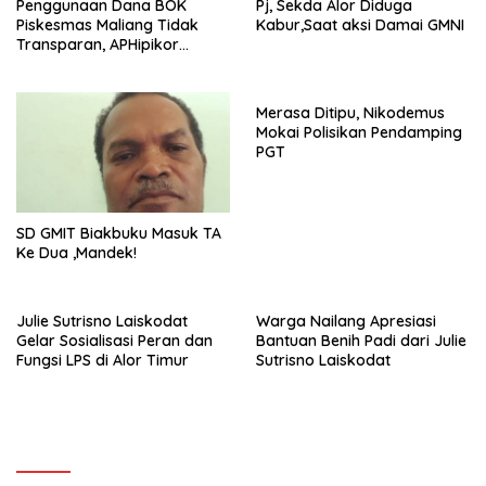
Penggunaan Dana BOK
Pj, Sekda Alor Diduga
Piskesmas Maliang Tidak
Kabur,Saat aksi Damai GMNI
Transparan, APHipikor
Diminta Turun Lapangan.
Merasa Ditipu, Nikodemus
Mokai Polisikan Pendamping
PGT
SD GMIT Biakbuku Masuk TA
Ke Dua ,Mandek!
Julie Sutrisno Laiskodat
Warga Nailang Apresiasi
Gelar Sosialisasi Peran dan
Bantuan Benih Padi dari Julie
Fungsi LPS di Alor Timur
Sutrisno Laiskodat