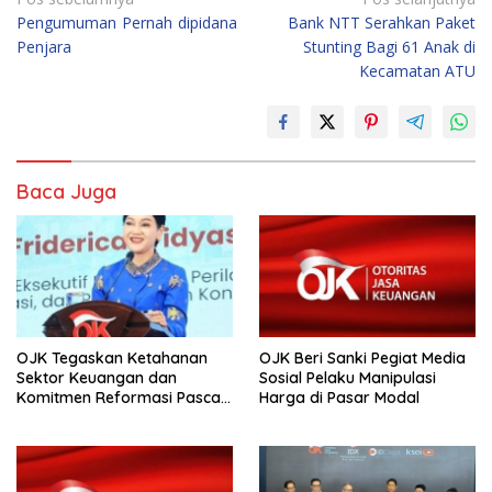
Navigasi
Pengumuman Pernah dipidana
Bank NTT Serahkan Paket
pos
Penjara
Stunting Bagi 61 Anak di
Kecamatan ATU
Baca Juga
OJK Tegaskan Ketahanan
OJK Beri Sanki Pegiat Media
Sektor Keuangan dan
Sosial Pelaku Manipulasi
Komitmen Reformasi Pasca
Harga di Pasar Modal
revisi Outlook Fitch Ratings