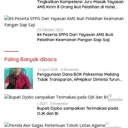
Tingkatkan Kompetensi Juru Masak Yayasan
AMS Kirim 8 Orang Ikut Pelatihan di Hotel
Cristal
25 Oktober 2025
84 Peserta SPPG Dari Yayasan AMS Ikuti
Pelatihan Keamanan Pangan Siap Saji
Paling Banyak dibaca
15 April 2026
0 Komentar
Penggunaan Dana BOK Piskesmas Maliang
Tidak Transparan, APHipikor Diminta Turun
Lapangan.
26
Septembe
R 2021
0 Komentar
Bupati Djobo sampaikan Terimakasi pada
OJK dan BI
27
September