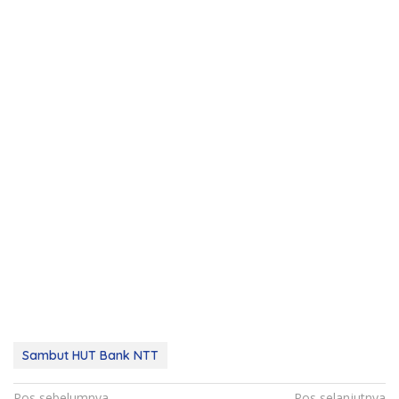
Sambut HUT Bank NTT
Pos sebelumnya
Pos selanjutnya