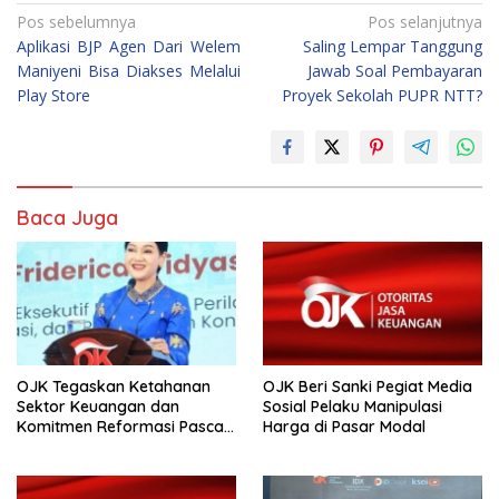
Navigasi
Pos sebelumnya
Pos selanjutnya
Aplikasi BJP Agen Dari Welem
Saling Lempar Tanggung
pos
Maniyeni Bisa Diakses Melalui
Jawab Soal Pembayaran
Play Store
Proyek Sekolah PUPR NTT?
Baca Juga
OJK Tegaskan Ketahanan
OJK Beri Sanki Pegiat Media
Sektor Keuangan dan
Sosial Pelaku Manipulasi
Komitmen Reformasi Pasca
Harga di Pasar Modal
revisi Outlook Fitch Ratings