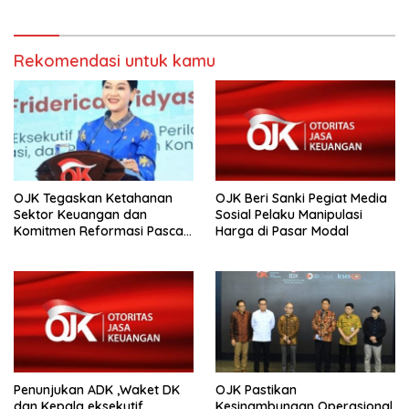
Rekomendasi untuk kamu
OJK Tegaskan Ketahanan
OJK Beri Sanki Pegiat Media
Sektor Keuangan dan
Sosial Pelaku Manipulasi
Komitmen Reformasi Pasca
Harga di Pasar Modal
revisi Outlook Fitch Ratings
Penunjukan ADK ,Waket DK
OJK Pastikan
dan Kepala eksekutif
Kesinambungan Operasional