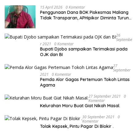
15 April 2026
0 Komentar
Penggunaan Dana BOK Piskesmas Maliang
Tidak Transparan, APHipikor Diminta Turun
Lapangan.
26
Septembe
R 2021
0 Komentar
Bupati Djobo sampaikan Terimakasi pada
OJK dan BI
27
September
2021
0 Komentar
Pemda Alor Gagas Pertemuan Tokoh Lintas
Agama
27 September 2021
0
Komentar
Kelurahan Moru Buat Giat Nikah Masal.
30 September 2021
0
Komentar
Tolak Kepsek, Pintu Pagar Di Blokir .