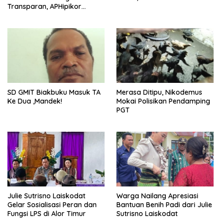
Transparan, APHipikor
Diminta Turun Lapangan.
SD GMIT Biakbuku Masuk TA
Merasa Ditipu, Nikodemus
Ke Dua ,Mandek!
Mokai Polisikan Pendamping
PGT
Julie Sutrisno Laiskodat
Warga Nailang Apresiasi
Gelar Sosialisasi Peran dan
Bantuan Benih Padi dari Julie
Fungsi LPS di Alor Timur
Sutrisno Laiskodat