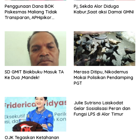
Penggunaan Dana BOK
Pj, Sekda Alor Diduga
Piskesmas Maliang Tidak
Kabur,Saat aksi Damai GMNI
Transparan, APHipikor
Diminta Turun Lapangan.
SD GMIT Biakbuku Masuk TA
Merasa Ditipu, Nikodemus
Ke Dua ,Mandek!
Mokai Polisikan Pendamping
PGT
Julie Sutrisno Laiskodat
Gelar Sosialisasi Peran dan
Fungsi LPS di Alor Timur
OJK Tegaskan Ketahanan