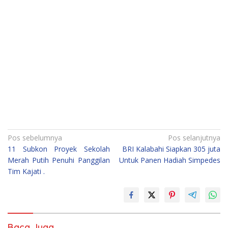
Navigasi
Pos sebelumnya
Pos selanjutnya
11 Subkon Proyek Sekolah
BRI Kalabahi Siapkan 305 juta
pos
Merah Putih Penuhi Panggilan
Untuk Panen Hadiah Simpedes
Tim Kajati .
Baca Juga