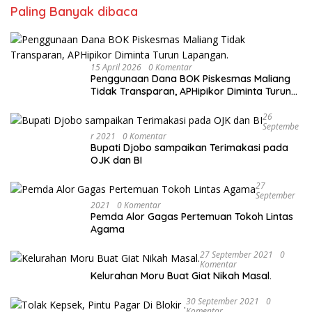
Paling Banyak dibaca
15 April 2026
0 Komentar
Penggunaan Dana BOK Piskesmas Maliang
Tidak Transparan, APHipikor Diminta Turun
Lapangan.
26
Septembe
R 2021
0 Komentar
Bupati Djobo sampaikan Terimakasi pada
OJK dan BI
27
September
2021
0 Komentar
Pemda Alor Gagas Pertemuan Tokoh Lintas
Agama
27 September 2021
0
Komentar
Kelurahan Moru Buat Giat Nikah Masal.
30 September 2021
0
Komentar