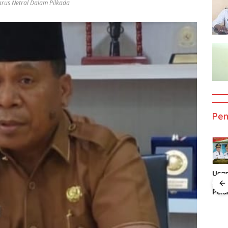
arus Netral Dalam Pilkada
Pe
Ucapan
Uca
Selamat Atas
Sela
Pelantikan
Pela
n
Ucapan
Ucapan
Bupati dan
Gub
t Atas
Selamat Atas
Selamat Atas
Wakil Bupati
dan 
an
Pelatikan
Pelatikan
Alor
Gub
 Dan
Bupati Dan
Bupati Dan