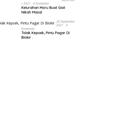
R 2021
0 Komentar
Kelurahan Moru Buat Giat
Nikah Masal.
30 September
2021
0
Komentar
Tolak Kepsek, Pintu Pagar Di
Blokir .