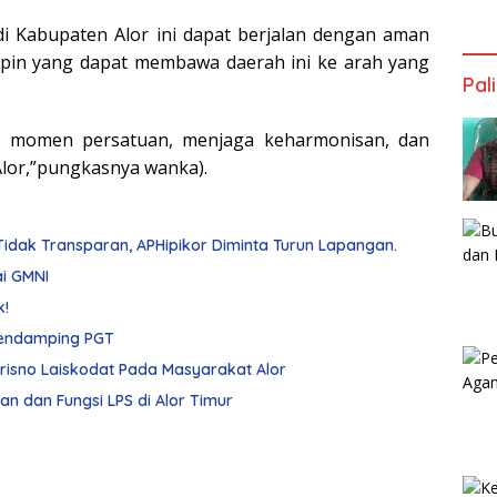
di Kabupaten Alor ini dapat berjalan dengan aman
pin yang dapat membawa daerah ini ke arah yang
Pal
gai momen persatuan, menjaga keharmonisan, dan
or,”pungkasnya wanka).
dak Transparan, APHipikor Diminta Turun Lapangan.
ai GMNI
k!
Merasa Ditipu, Nikodemus Mokai Polisikan Pendamping PGT
Camat Lembur Apresiasi Dukungan Julie Sutrisno Laiskodat Pada Masyarakat Alor
ran dan Fungsi LPS di Alor Timur