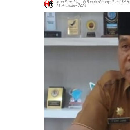
Iwan Kamaleng
-
Pj Bupati Alor Ingatkan ASN H
26 November 2024
Ucapan
Ucapan
Ucapa
Selamat Atas
Selamat Atas
Selama
Pelantikan
Pelatikan
Pelatik
Gubernur
Bupati Dan
Bupati