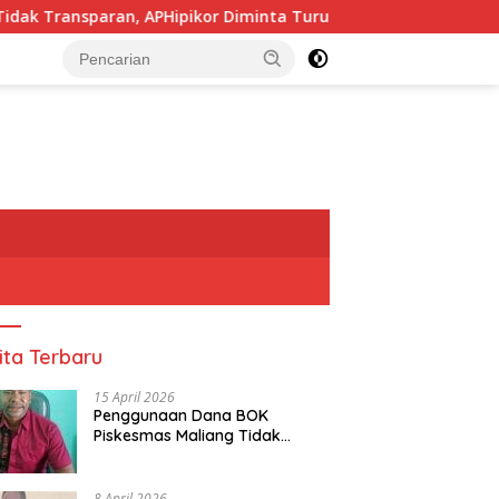
n, APHipikor Diminta Turun Lapangan.
Pj, Sekda Alor
tutup
ita Terbaru
15 April 2026
Penggunaan Dana BOK
Piskesmas Maliang Tidak
Transparan, APHipikor Diminta
Turun Lapangan.
8 April 2026