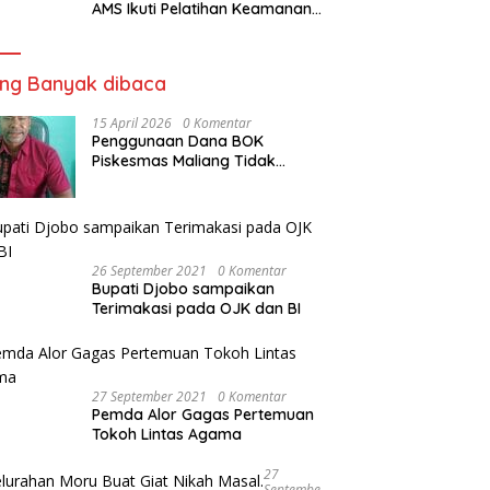
AMS Ikuti Pelatihan Keamanan
Pangan Siap Saji
ing Banyak dibaca
15 April 2026
0 Komentar
Penggunaan Dana BOK
Piskesmas Maliang Tidak
Transparan, APHipikor Diminta
Turun Lapangan.
26 September 2021
0 Komentar
Bupati Djobo sampaikan
Terimakasi pada OJK dan BI
27 September 2021
0 Komentar
Pemda Alor Gagas Pertemuan
Tokoh Lintas Agama
27
Septembe