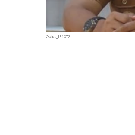
dan Wakil
Wabup Alor
Wabup 
Gubernur
NTT
Oplus_131072