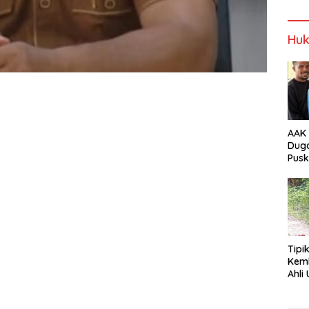
NTT
Alor
Wabup Alor
Wabup Alor
Huk
AAK 
Duga
Pus
Tam
Tipi
Kem
Ahli Unt
Jala