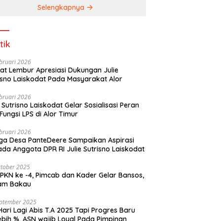
Selengkapnya
tik
bruari 2026
t Lembur Apresiasi Dukungan Julie
Sutrisno Laiskodat Pada Masyarakat Alor
bruari 2026
e Sutrisno Laiskodat Gelar Sosialisasi Peran
Fungsi LPS di Alor Timur
bruari 2026
a Desa PanteDeere Sampaikan Aspirasi
Kepada Anggota DPR RI Julie Sutrisno Laiskodat
tober 2025
, Pimcab dan Kader Gelar Bansos,
am Bakau
eptember 2025
Hari Lagi Abis T.A 2025 Tapi Progres Baru
lebih %. ASN wajib Loyal Pada Pimpinan