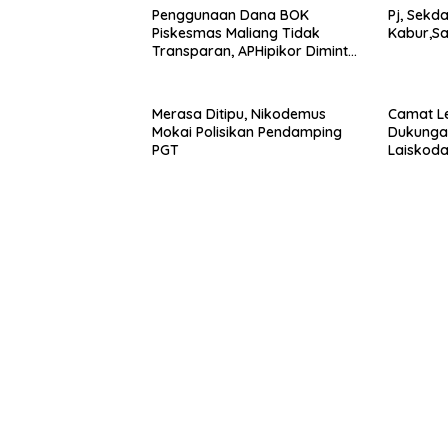
Penggunaan Dana BOK
Pj, Sekd
Piskesmas Maliang Tidak
Kabur,Sa
Transparan, APHipikor Diminta
Turun Lapangan.
Merasa Ditipu, Nikodemus
Camat Le
Mokai Polisikan Pendamping
Dukungan
PGT
Laiskodat Pada Masyar
Alor