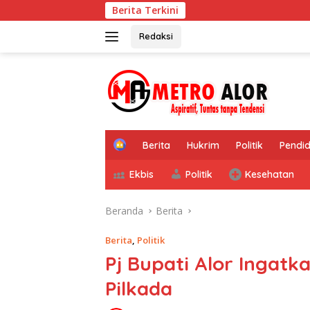
Langsung
Berita Terkini
ke
konten
Redaksi
tutup
H
Berita
Hukrim
Politik
Pendid
o
m
Ekbis
Politik
Kesehatan
e
Beranda
Berita
Berita
,
Politik
Pj Bupati Alor Ingat
Pilkada