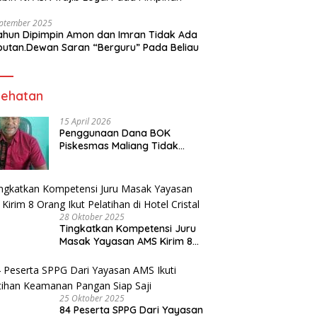
eptember 2025
ahun Dipimpin Amon dan Imran Tidak Ada
butan.Dewan Saran “Berguru” Pada Beliau
ehatan
15 April 2026
Penggunaan Dana BOK
Piskesmas Maliang Tidak
Transparan, APHipikor Diminta
Turun Lapangan.
28 Oktober 2025
Tingkatkan Kompetensi Juru
Masak Yayasan AMS Kirim 8
Orang Ikut Pelatihan di Hotel
Cristal
25 Oktober 2025
84 Peserta SPPG Dari Yayasan