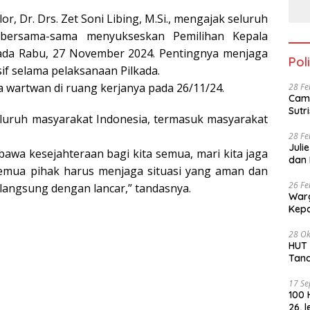
r, Dr. Drs. Zet Soni Libing, M.Si., mengajak seluruh
bersama-sama menyukseskan Pemilihan Kepala
pada Rabu, 27 November 2024. Pentingnya menjaga
Poli
f selama pelaksanaan Pilkada.
 wartwan di ruang kerjanya pada 26/11/24.
28 Fe
Cama
luruh masyarakat Indonesia, termasuk masyarakat
28 Fe
Juli
awa kesejahteraan bagi kita semua, mari kita jaga
dan 
mua pihak harus menjaga situasi yang aman dan
26 Fe
langsung dengan lancar,” tandasnya.
Warg
28 Ok
HUT PKN ke -4
Tan
17 S
100 
26, 