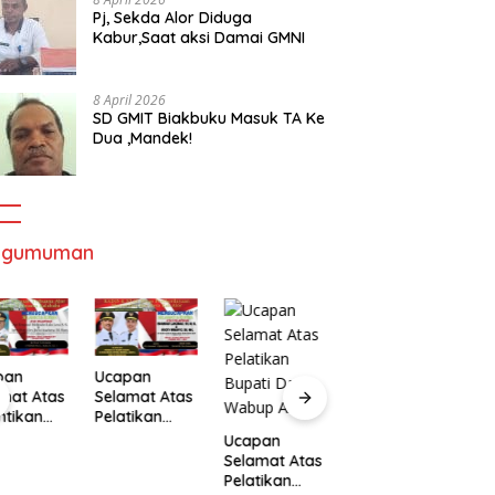
Pj, Sekda Alor Diduga
Kabur,Saat aksi Damai GMNI
8 April 2026
SD GMIT Biakbuku Masuk TA Ke
Dua ,Mandek!
ngumuman
pan
Ucapan
mat Atas
Selamat Atas
ntikan
Pelatikan
Ucapan
U
ernur
Bupati Dan
Ucapan
Selamat Atas
S
Wakil
Wabup Alor
Selamat Atas
Pelatikan
P
ernur
Pelatikan
Bupati Dan
B