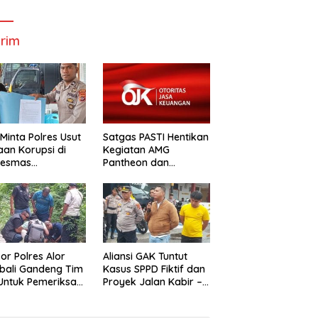
Bupati Dan
Wabup Alor
W
Wabup Alor
rim
Minta Polres Usut
Satgas PASTI Hentikan
an Korupsi di
Kegiatan AMG
kesmas
Pantheon dan
alabang
Mbastrak Perikanan
Kreatif Terbatas( MBA
kor Polres Alor
Aliansi GAK Tuntut
bali Gandeng Tim
Kasus SPPD Fiktif dan
uk Pemeriksa
Proyek Jalan Kabir –
n Kabir-Kaera
Kaera Segerah
Dituntaskan