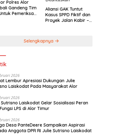
kor Polres Alor
bali Gandeng Tim
Aliansi GAK Tuntut
uk Pemeriksa
Kasus SPPD Fiktif dan
n Kabir-Kaera
Proyek Jalan Kabir –
Kaera Segerah
Dituntaskan
Selengkapnya
tik
bruari 2026
t Lembur Apresiasi Dukungan Julie
Sutrisno Laiskodat Pada Masyarakat Alor
bruari 2026
e Sutrisno Laiskodat Gelar Sosialisasi Peran
Fungsi LPS di Alor Timur
bruari 2026
a Desa PanteDeere Sampaikan Aspirasi
Kepada Anggota DPR RI Julie Sutrisno Laiskodat