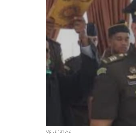
Ucapan
Ucapan
Ucapa
Selamat Atas
Selamat Atas
Selama
Oplus_131072
Pelantikan
Pelatikan
Pelatik