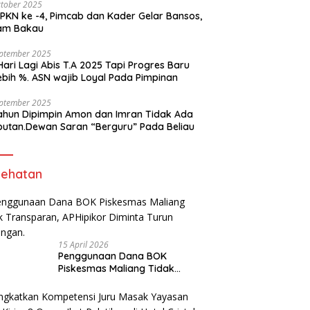
tober 2025
, Pimcab dan Kader Gelar Bansos,
am Bakau
eptember 2025
Hari Lagi Abis T.A 2025 Tapi Progres Baru
lebih %. ASN wajib Loyal Pada Pimpinan
eptember 2025
ahun Dipimpin Amon dan Imran Tidak Ada
butan.Dewan Saran “Berguru” Pada Beliau
ehatan
15 April 2026
Penggunaan Dana BOK
Piskesmas Maliang Tidak
Transparan, APHipikor Diminta
Turun Lapangan.