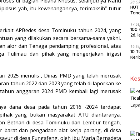
roses di bagian Pidana Khusus, selanjutnya Nanti
28 Ok
HUT PKN ke -4
pidsus yah, itu kewenangannya, terimaksih” tutur
Tan
17 S
100 
 terkait APBedes desa Tominuku tahun 2024, yang
26, 
tuan yang dilakukan secara bersama-sama yakni,
en alor dan Tenaga pendamping profesional, atas
16 S
10 T
ga Tulimau dan pihak yang mengerjakan irigasi
Keri
ari 2025 menulis , Dinas PMD yang telah merusak
Kes
ran tahun 2022 dan 2023 yang telah di laporkan ke
n tahun anggaran 2024 PMD kembali lagi merusak
nya dana desa pada tahun 2016 -2024 terdapat
-pihak yang bukan masyarakat ATU diantaranya,
 Jhon Bethan di desa Tominuku dan Lembur tengah,
r barat dan pengadaan alat kerja parang, di desa
sayur di desa Fungafeng, oleh ibu Maria Bernadeta