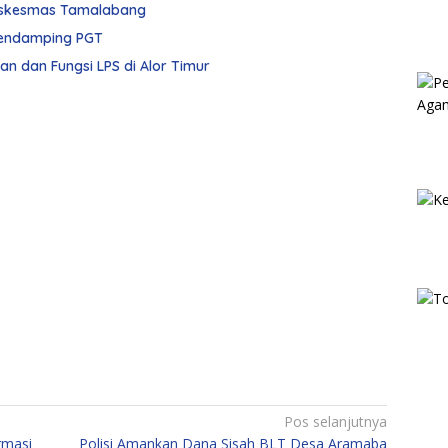
Puskesmas Tamalabang
Merasa Ditipu, Nikodemus Mokai Polisikan Pendamping PGT
ran dan Fungsi LPS di Alor Timur
Pos selanjutnya
rmasi
Polisi Amankan Dana Sisah BLT Desa Aramaba