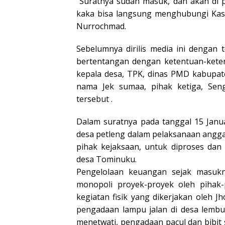
“Suratnya sudah masuk, dan akan di p
kaka bisa langsung menghubungi Kasi
Nurrochmad.
Sebelumnya dirilis media ini dengan
bertentangan dengan ketentuan-keten
kepala desa, TPK, dinas PMD kabupat
nama Jek sumaa, pihak ketiga, Sen
tersebut .
Dalam suratnya pada tanggal 15 Janu
desa petleng dalam pelaksanaan angga
pihak kejaksaan, untuk diproses da
desa Tominuku.
Pengelolaan keuangan sejak masuk
monopoli proyek-proyek oleh pihak
kegiatan fisik yang dikerjakan oleh
pengadaan lampu jalan di desa lembu
menetwati, pengadaan pacul dan bibit 