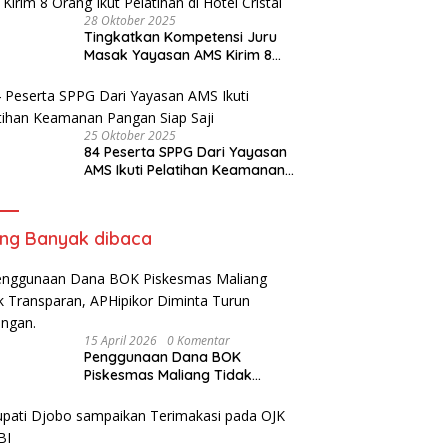
28 Oktober 2025
Tingkatkan Kompetensi Juru
Masak Yayasan AMS Kirim 8
Orang Ikut Pelatihan di Hotel
Cristal
25 Oktober 2025
84 Peserta SPPG Dari Yayasan
AMS Ikuti Pelatihan Keamanan
Pangan Siap Saji
ing Banyak dibaca
15 April 2026
0 Komentar
Penggunaan Dana BOK
Piskesmas Maliang Tidak
Transparan, APHipikor Diminta
Turun Lapangan.