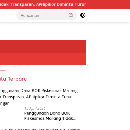
n, APHipikor Diminta Turun Lapangan.
Pj, Sekda Alor
tutup
ita Terbaru
15 April 2026
Penggunaan Dana BOK
Piskesmas Maliang Tidak
Transparan, APHipikor Diminta
Turun Lapangan.