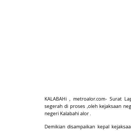
Gubernur
Bupati Dan
Bupati
dan Wakil
Wabup Alor
Wabup 
Gubernur
NTT
KALABAHi , metroalor.com- Surat La
segerah di proses ,oleh kejaksaan neg
negeri Kalabahi alor .
Demikian disampaikan kepal kejaksaan 