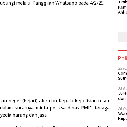
Tipi
hubungi melalui Panggilan Whatsapp pada 4/2/25.
Kem
Ahli Unt
Jala
Poli
28 Fe
Cama
28 Fe
Juli
dan 
an negeri(Kejari) alor dan Kepala kepolisian resor
i dalam suratnya minta periksa dinas PMD, tenaga
26 Fe
Warg
edia barang dan jasa.