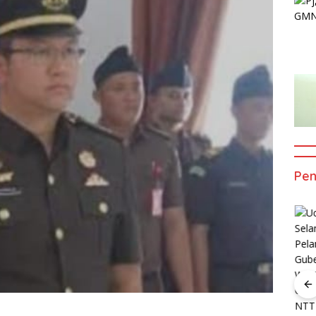
Pe
n
Ucapan
Ucapan
t Atas
Selamat Atas
Selamat Atas
an
Pelatikan
Pelatikan
Ucapan