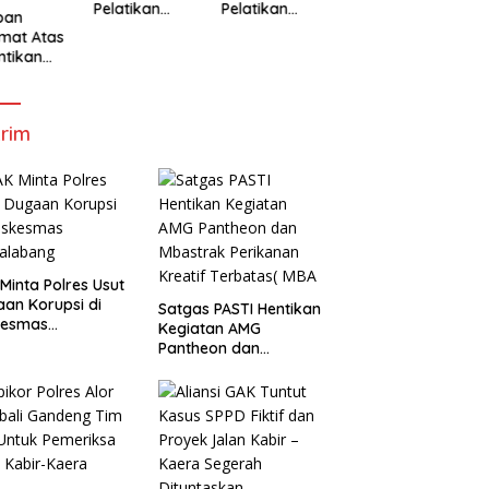
Pelatikan
Pelatikan
Bupati Dan
B
pan
Bupati Dan
Bupati Dan
Wabup Alor
W
mat Atas
Wabup Alor
Wabup Alor
ntikan
ernur
Wakil
ernur
rim
Minta Polres Usut
an Korupsi di
Satgas PASTI Hentikan
kesmas
Kegiatan AMG
alabang
Pantheon dan
Mbastrak Perikanan
Kreatif Terbatas( MBA