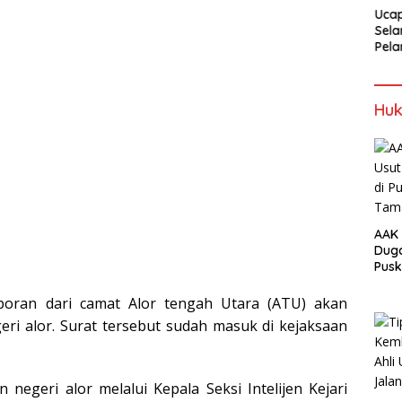
 Dan
Bupati Dan
Bupati Dan
Selamat Atas
Uca
Alor
Wabup Alor
Wabup Alor
Pelantikan
Sela
Bupati dan
Pela
Wakil Bupati
Gub
Alor
dan 
Gub
Huk
NTT
AAK 
Duga
Pus
Tam
poran dari camat Alor tengah Utara (ATU) akan
eri alor. Surat tersebut sudah masuk di kejaksaan
negeri alor melalui Kepala Seksi Intelijen Kejari