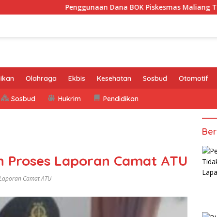
Penggunaan Dana BOK Piskesmas Maliang Tidak Transpara
ikan
Olahraga
Ekbis
Kesehatan
Sosbud
Otomotif
Sosbud
Hukrim
Pendidikan
Ber
an Proses Laporan Camat ATU
s Laporan Camat ATU