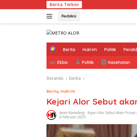
Langsung
Berita Terkini
ke
konten
Redaksi
tutup
H
Berita
Hukrim
Politik
Pendid
o
m
Ekbis
Politik
Kesehatan
e
Beranda
Berita
Berita
,
Hukrim
Kejari Alor Sebut ak
Iwan Kamaleng
-
Kejari Alor Sebut Akan Prose
4 Februari 2025