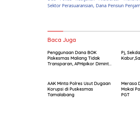
pos
Sektor Perasuaransian, Dana Pensiun Penjam
Baca Juga
Penggunaan Dana BOK
Pj, Sekd
Piskesmas Maliang Tidak
Kabur,Sa
Transparan, APHipikor Diminta
Turun Lapangan.
AAK Minta Polres Usut Dugaan
Merasa D
Korupsi di Puskesmas
Mokai Po
Tamalabang
PGT