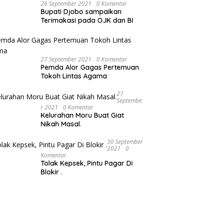
26 September 2021
0 Komentar
Bupati Djobo sampaikan
Terimakasi pada OJK dan BI
27 September 2021
0 Komentar
Pemda Alor Gagas Pertemuan
Tokoh Lintas Agama
27
Septembe
R 2021
0 Komentar
Kelurahan Moru Buat Giat
Nikah Masal.
30 September
2021
0
Komentar
Tolak Kepsek, Pintu Pagar Di
Blokir .