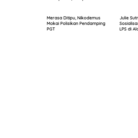
Turun Lapangan.
Merasa Ditipu, Nikodemus
Julie Sut
Mokai Polisikan Pendamping
Sosialisa
PGT
LPS di Al