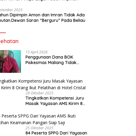
eptember 2025
ahun Dipimpin Amon dan Imran Tidak Ada
butan.Dewan Saran “Berguru” Pada Beliau
ehatan
15 April 2026
Penggunaan Dana BOK
Piskesmas Maliang Tidak
Transparan, APHipikor Diminta
Turun Lapangan.
28 Oktober 2025
Tingkatkan Kompetensi Juru
Masak Yayasan AMS Kirim 8
Orang Ikut Pelatihan di Hotel
Cristal
25 Oktober 2025
84 Peserta SPPG Dari Yayasan