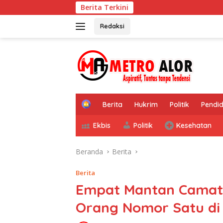
Langsung
Berita Terkini
ke
konten
Redaksi
tutup
H
Berita
Hukrim
Politik
Pendid
o
m
Ekbis
Politik
Kesehatan
e
Beranda
Berita
Berita
Empat Mantan Camat
Orang Nomor Satu di 