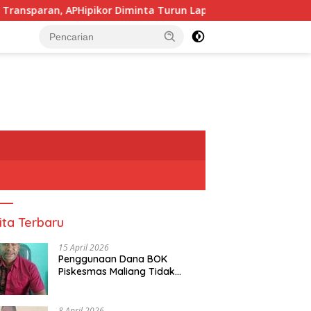
PHipikor Diminta Turun Lapangan.
Pj, Sekda Alor Did
tutup
ita Terbaru
15 April 2026
Penggunaan Dana BOK
Piskesmas Maliang Tidak
Transparan, APHipikor Diminta
Turun Lapangan.
8 April 2026