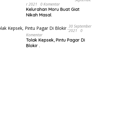
R 2021
0 Komentar
Kelurahan Moru Buat Giat
Nikah Masal.
30 September
2021
0
Komentar
Tolak Kepsek, Pintu Pagar Di
Blokir .