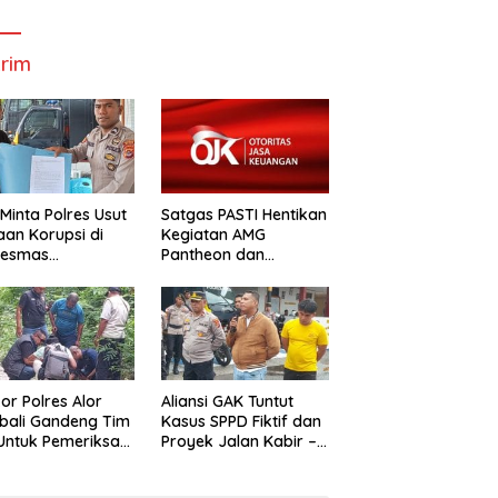
Bupati Dan
Wabup Alor
W
Wabup Alor
rim
Minta Polres Usut
Satgas PASTI Hentikan
an Korupsi di
Kegiatan AMG
kesmas
Pantheon dan
alabang
Mbastrak Perikanan
Kreatif Terbatas( MBA
kor Polres Alor
Aliansi GAK Tuntut
bali Gandeng Tim
Kasus SPPD Fiktif dan
uk Pemeriksa
Proyek Jalan Kabir –
n Kabir-Kaera
Kaera Segerah
Dituntaskan