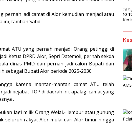
16 S
ng pernah jadi camat di Alor kemudian menjadi atau
10 T
Keri
a ini, tambah Sabdi.
Kes
 camat ATU yang pernah menjadi Orang petinggi di
 jadi Ketua DPRD Alor, Sepri Datemoli, pernah sekda
pala dinas PMD dan pernah jadi calon Bupati dan
lih sebagai Bupati Alor periode 2025-2030.
angga karena mantan-mantan camat ATU telah
adi pejabat TOP di daerah ini, apalagi camat yang
asnya .
ukan lagi milik Orang Welai,- lembur atau gunung
k seluruh rakyat Alor mulai dari Alor timur hingga