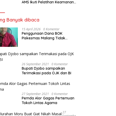
AMS Ikuti Pelatihan Keamanan
Pangan Siap Saji
ing Banyak dibaca
15 April 2026
0 Komentar
Penggunaan Dana BOK
Piskesmas Maliang Tidak
Transparan, APHipikor Diminta
Turun Lapangan.
26 September 2021
0 Komentar
Bupati Djobo sampaikan
Terimakasi pada OJK dan BI
27 September 2021
0 Komentar
Pemda Alor Gagas Pertemuan
Tokoh Lintas Agama
27
Septembe