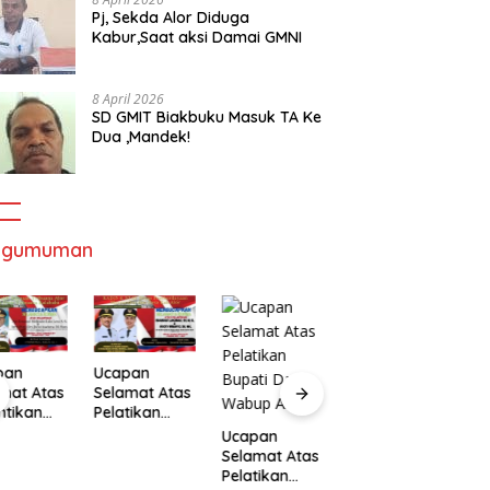
Pj, Sekda Alor Diduga
Kabur,Saat aksi Damai GMNI
8 April 2026
SD GMIT Biakbuku Masuk TA Ke
Dua ,Mandek!
ngumuman
pan
Ucapan
mat Atas
Selamat Atas
ntikan
Pelatikan
Ucapan
U
ernur
Bupati Dan
Ucapan
Selamat Atas
S
Wakil
Wabup Alor
Selamat Atas
Pelatikan
P
ernur
Pelatikan
Bupati Dan
B