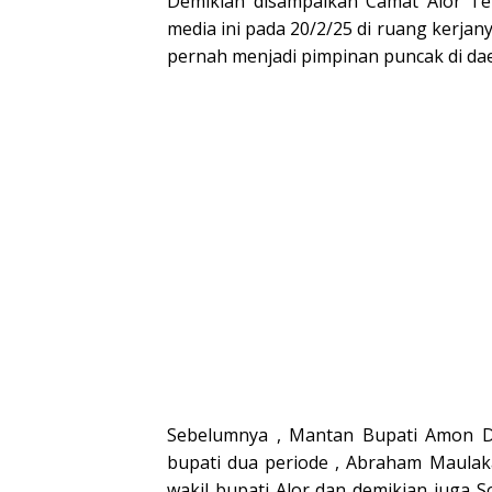
Demikian disampaikan Camat Alor Ten
media ini pada 20/2/25 di ruang kerj
pernah menjadi pimpinan puncak di daer
Sebelumnya , Mantan Bupati Amon Djo
bupati dua periode , Abraham Maulak
wakil bupati Alor dan demikian juga 