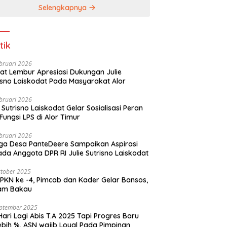
Selengkapnya
tik
bruari 2026
t Lembur Apresiasi Dukungan Julie
Sutrisno Laiskodat Pada Masyarakat Alor
bruari 2026
e Sutrisno Laiskodat Gelar Sosialisasi Peran
Fungsi LPS di Alor Timur
bruari 2026
a Desa PanteDeere Sampaikan Aspirasi
Kepada Anggota DPR RI Julie Sutrisno Laiskodat
tober 2025
, Pimcab dan Kader Gelar Bansos,
am Bakau
eptember 2025
Hari Lagi Abis T.A 2025 Tapi Progres Baru
lebih %. ASN wajib Loyal Pada Pimpinan