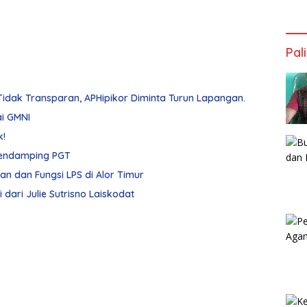
Pal
dak Transparan, APHipikor Diminta Turun Lapangan.
ai GMNI
k!
Merasa Ditipu, Nikodemus Mokai Polisikan Pendamping PGT
ran dan Fungsi LPS di Alor Timur
dari Julie Sutrisno Laiskodat