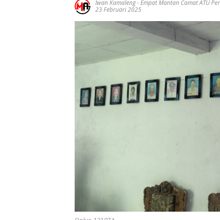
Iwan Kamaleng
-
Empat Mantan Camat ATU Per
23 Februari 2025
Ucapan
Ucapan
Ucapa
Selamat Atas
Selamat Atas
Selama
Pelantikan
Pelatikan
Pelatik
Gubernur
Bupati Dan
Bupati