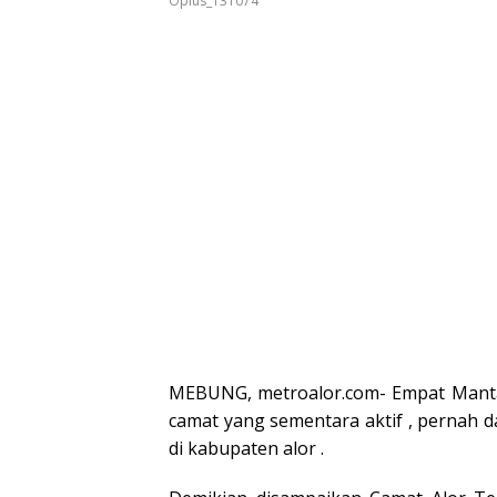
Oplus_131074
dan Wakil
Wabup Alor
Wabup 
Gubernur
NTT
MEBUNG, metroalor.com- Empat Mantan
camat yang sementara aktif , pernah d
di kabupaten alor .