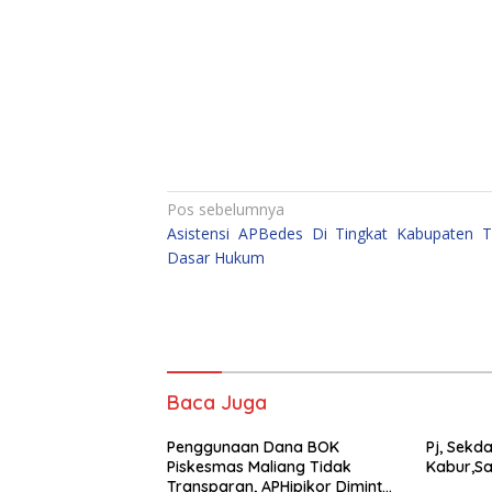
Navigasi
Pos sebelumnya
Asistensi APBedes Di Tingkat Kabupaten 
pos
Dasar Hukum
Baca Juga
Penggunaan Dana BOK
Pj, Sekd
Piskesmas Maliang Tidak
Kabur,Sa
Transparan, APHipikor Diminta