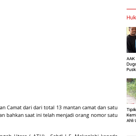
NTT
Alor
Wabup Alor
Wabup Alor
Huk
AAK 
Duga
Pus
Tam
 Camat dari dari total 13 mantan camat dan satu
Tipi
an bahkan saat ini telah menjadi orang nomor satu
Kem
Ahli Unt
Jala