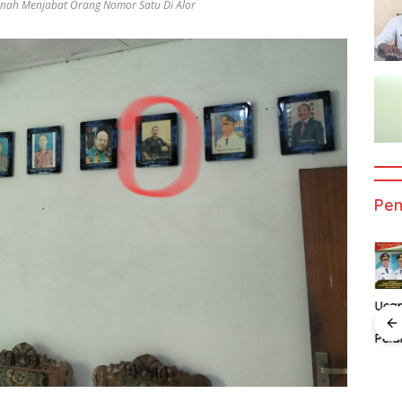
nah Menjabat Orang Nomor Satu Di Alor
Pe
Ucapan
Uca
Selamat Atas
Sela
Pelantikan
Pela
n
Ucapan
Ucapan
Bupati dan
Gub
t Atas
Selamat Atas
Selamat Atas
Wakil Bupati
dan 
an
Pelatikan
Pelatikan
Alor
Gub
 Dan
Bupati Dan
Bupati Dan