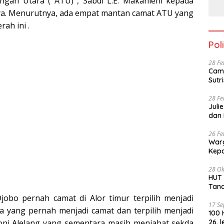
gah Utara ( ATU) , Sabdi L.E. Makanlehi kepada
anya. Menurutnya, ada empat mantan camat ATU yang
ah ini .
Poli
28 Fe
Cama
28 Fe
Juli
dan 
26 Fe
Warg
28 Ok
HUT PKN ke -4
Tan
bo pernah camat di Alor timur terpilih menjadi
17 S
a yang pernah menjadi camat dan terpilih menjadi
100 
Soni Alelang yang sementara masih menjabat sekda
26, 