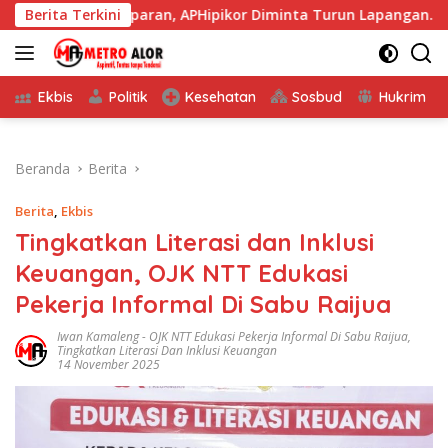
Langsung
ransparan, APHipikor Diminta Turun Lapangan.
Berita Terkini
Pj, Se
ke
konten
Ekbis
Politik
Kesehatan
Sosbud
Hukrim
Beranda
Berita
Berita
,
Ekbis
Tingkatkan Literasi dan Inklusi
Keuangan, OJK NTT Edukasi
Pekerja Informal Di Sabu Raijua
Iwan Kamaleng
-
OJK NTT Edukasi Pekerja Informal Di Sabu Raijua
,
Tingkatkan Literasi Dan Inklusi Keuangan
14 November 2025