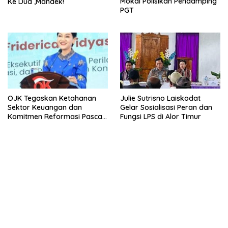
Mokai Polisikan Pendamping
Ke Dua ,Mandek!
PGT
OJK Tegaskan Ketahanan
Julie Sutrisno Laiskodat
Sektor Keuangan dan
Gelar Sosialisasi Peran dan
Komitmen Reformasi Pasca
Fungsi LPS di Alor Timur
revisi Outlook Fitch Ratings