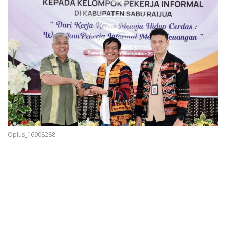
Oplus_16908288