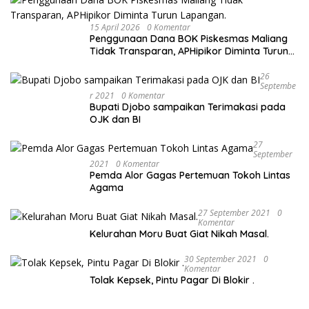
15 April 2026
0 Komentar
Penggunaan Dana BOK Piskesmas Maliang
Tidak Transparan, APHipikor Diminta Turun
Lapangan.
26
Septembe
R 2021
0 Komentar
Bupati Djobo sampaikan Terimakasi pada
OJK dan BI
27
September
2021
0 Komentar
Pemda Alor Gagas Pertemuan Tokoh Lintas
Agama
27 September 2021
0
Komentar
Kelurahan Moru Buat Giat Nikah Masal.
30 September 2021
0
Komentar
Tolak Kepsek, Pintu Pagar Di Blokir .