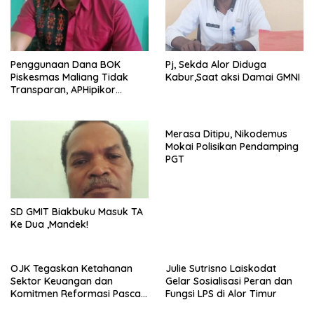
Penggunaan Dana BOK
Pj, Sekda Alor Diduga
Piskesmas Maliang Tidak
Kabur,Saat aksi Damai GMNI
Transparan, APHipikor
Diminta Turun Lapangan.
Merasa Ditipu, Nikodemus
Mokai Polisikan Pendamping
PGT
SD GMIT Biakbuku Masuk TA
Ke Dua ,Mandek!
OJK Tegaskan Ketahanan
Julie Sutrisno Laiskodat
Sektor Keuangan dan
Gelar Sosialisasi Peran dan
Komitmen Reformasi Pasca
Fungsi LPS di Alor Timur
revisi Outlook Fitch Ratings