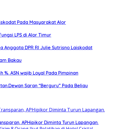
aiskodat Pada Masyarakat Alor
Fungsi LPS di Alor Timur
Anggota DPR RI Julie Sutrisno Laiskodat
nam Bakau
bih %. ASN wajib Loyal Pada Pimpinan
utan.Dewan Saran “Berguru” Pada Beliau
nsparan, APHipikor Diminta Turun Lapangan.