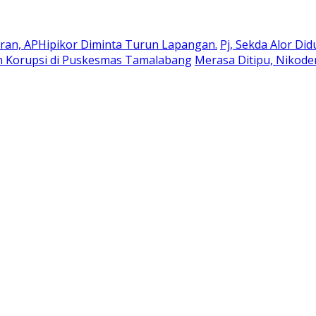
an, APHipikor Diminta Turun Lapangan.
Pj, Sekda Alor Di
n Korupsi di Puskesmas Tamalabang
Merasa Ditipu, Nikod