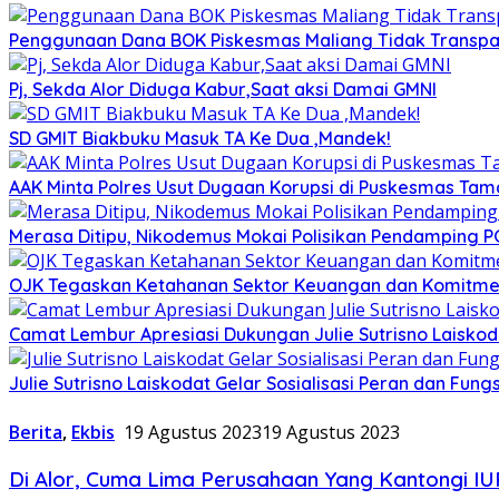
Penggunaan Dana BOK Piskesmas Maliang Tidak Transpar
Pj, Sekda Alor Diduga Kabur,Saat aksi Damai GMNI
SD GMIT Biakbuku Masuk TA Ke Dua ,Mandek!
AAK Minta Polres Usut Dugaan Korupsi di Puskesmas Ta
Merasa Ditipu, Nikodemus Mokai Polisikan Pendamping P
OJK Tegaskan Ketahanan Sektor Keuangan dan Komitmen 
Camat Lembur Apresiasi Dukungan Julie Sutrisno Laisko
Julie Sutrisno Laiskodat Gelar Sosialisasi Peran dan Fungs
Berita
,
Ekbis
19 Agustus 2023
19 Agustus 2023
Di Alor, Cuma Lima Perusahaan Yang Kantongi IUP