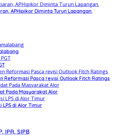
an, APHipikor Diminta Turun Lapangan.
malabang
GT
Reformasi Pasca revisi Outlook Fitch Ratings
dat Pada Masyarakat Alor
i LPS di Alor Timur
, IPR, SIPB