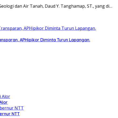
Geologi dan Air Tanah, Daud Y. Tanghamap, ST., yang di…
nsparan, APHipikor Diminta Turun Lapangan.
Alor
bernur NTT