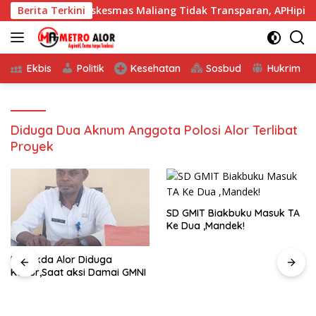
Langsung
Dana BOK Piskesmas Maliang Tidak Transparan, APHipikor Dim
Berita Terkini
ke
konten
Ekbis
Politik
Kesehatan
Sosbud
Hukrim
Diduga Dua Aknum Anggota Polosi Alor Terlibat
Proyek
SD GMIT Biakbuku Masuk TA
Ke Dua ,Mandek!
Pj, Sekda Alor Diduga
Kabur,Saat aksi Damai GMNI