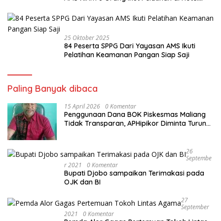
Cristal
25 Oktober 2025
84 Peserta SPPG Dari Yayasan AMS Ikuti
Pelatihan Keamanan Pangan Siap Saji
Paling Banyak dibaca
15 April 2026
0 Komentar
Penggunaan Dana BOK Piskesmas Maliang
Tidak Transparan, APHipikor Diminta Turun
Lapangan.
26
Septembe
R 2021
0 Komentar
Bupati Djobo sampaikan Terimakasi pada
OJK dan BI
27
September
2021
0 Komentar