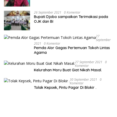
Lapangan.
26 September 2021
0 Komentar
Bupati Djobo sampaikan Terimakasi pada
OJK dan BI
27
September
2021
0 Komentar
Pemda Alor Gagas Pertemuan Tokoh Lintas
Agama
27 September 2021
0
Komentar
Kelurahan Moru Buat Giat Nikah Masal.
30 September 2021
0
Komentar
Tolak Kepsek, Pintu Pagar Di Blokir .