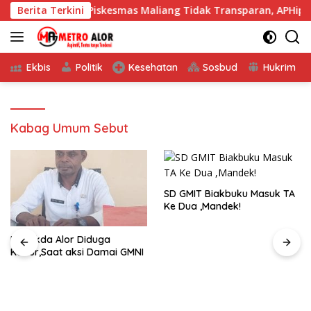
Langsung
 Dana BOK Piskesmas Maliang Tidak Transparan, APHipikor Di
Berita Terkini
ke
konten
Ekbis
Politik
Kesehatan
Sosbud
Hukrim
Kabag Umum Sebut
SD GMIT Biakbuku Masuk TA
Ke Dua ,Mandek!
Pj, Sekda Alor Diduga
Kabur,Saat aksi Damai GMNI