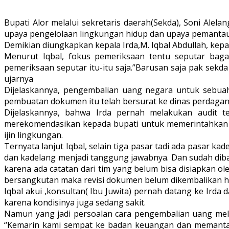
Bupati Alor melalui sekretaris daerah(Sekda), Soni Ale
upaya pengelolaan lingkungan hidup dan upaya pemantaua
Demikian diungkapkan kepala Irda,M. Iqbal Abdullah, kepa
Menurut Iqbal, fokus pemeriksaan tentu seputar baga
pemeriksaan seputar itu-itu saja.”Barusan saja pak sekd
ujarnya
Dijelaskannya, pengembalian uang negara untuk sebuah 
pembuatan dokumen itu telah bersurat ke dinas perdagan
Dijelaskannya, bahwa Irda pernah melakukan audit 
merekomendasikan kepada bupati untuk memerintahkan k
ijin lingkungan.
Ternyata lanjut Iqbal, selain tiga pasar tadi ada pasar
dan kadelang menjadi tanggung jawabnya. Dan sudah diba
karena ada catatan dari tim yang belum bisa disiapkan ole
bersangkutan maka revisi dokumen belum dikembalikan hingg
Iqbal akui ,konsultan( Ibu Juwita) pernah datang ke Ir
karena kondisinya juga sedang sakit.
Namun yang jadi persoalan cara pengembalian uang mela
“Kemarin kami sempat ke badan keuangan dan memantau,