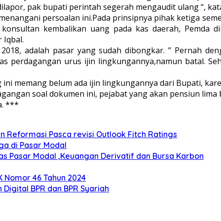
ilapor, pak bupati perintah segerah mengaudit ulang “, kata
enangani persoalan ini.Pada prinsipnya pihak ketiga sement
au konsultan kembalikan uang pada kas daerah, Pemda d
Iqbal.
 2018, adalah pasar yang sudah dibongkar. ” Pernah de
nas perdagangan urus ijin lingkungannya,namun batal. S
ini memang belum ada ijin lingkungannya dari Bupati, ka
agangan soal dokumen ini, pejabat yang akan pensiun lima b
. ***
Reformasi Pasca revisi Outlook Fitch Ratings
rga di Pasar Modal
s Pasar Modal ,Keuangan Derivatif dan Bursa Karbon
K Nomor 46 Tahun 2024
 Digital BPR dan BPR Syariah