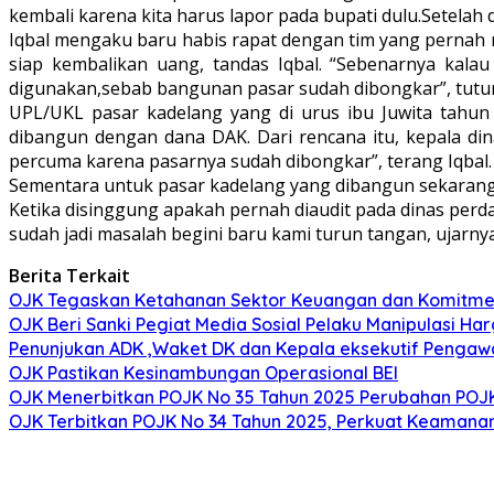
kembali karena kita harus lapor pada bupati dulu.Setelah d
Iqbal mengaku baru habis rapat dengan tim yang pernah m
siap kembalikan uang, tandas Iqbal. “Sebenarnya kal
digunakan,sebab bangunan pasar sudah dibongkar”, tutur 
UPL/UKL pasar kadelang yang di urus ibu Juwita tahun
dibangun dengan dana DAK. Dari rencana itu, kepala di
percuma karena pasarnya sudah dibongkar”, terang Iqbal.
Sementara untuk pasar kadelang yang dibangun sekarang 
Ketika disinggung apakah pernah diaudit pada dinas perd
sudah jadi masalah begini baru kami turun tangan, ujarnya
Berita Terkait
OJK Tegaskan Ketahanan Sektor Keuangan dan Komitmen 
OJK Beri Sanki Pegiat Media Sosial Pelaku Manipulasi Ha
Penunjukan ADK ,Waket DK dan Kepala eksekutif Pengawa
OJK Pastikan Kesinambungan Operasional BEI
OJK Menerbitkan POJK No 35 Tahun 2025 Perubahan POJ
OJK Terbitkan POJK No 34 Tahun 2025, Perkuat Keamanan