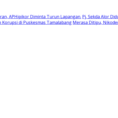
an, APHipikor Diminta Turun Lapangan.
Pj, Sekda Alor Di
n Korupsi di Puskesmas Tamalabang
Merasa Ditipu, Nikod