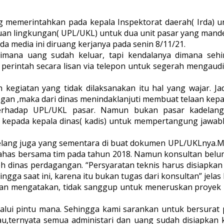
lang memerintahkan pada kepala Inspektorat daerah( Ird
n lingkungan( UPL/UKL) untuk dua unit pasar yang mandek
da media ini diruang kerjanya pada senin 8/11/21.
imana uang sudah keluar, tapi kendalanya dimana seh
a perintah secara lisan via telepon untuk segerah mengau
kegiatan yang tidak dilaksanakan itu hal yang wajar. Ja
gan ,maka dari dinas menindaklanjuti membuat telaan kepa
terhadap UPL/UKL pasar. Namun bukan pasar kadelang.
epada kepala dinas( kadis) untuk mempertangung jawabk
 kadelang juga yang sementara di buat dokumen UPL/UKLnya.
has bersama tim pada tahun 2018. Namun konsultan belum
h dinas perdagangan. “Persyaratan teknis harus disiapkan o
a saat ini, karena itu bukan tugas dari konsultan” jelas I
da dan mengatakan, tidak sanggup untuk meneruskan proye
lui pintu mana. Sehingga kami sarankan untuk bersurat
ternyata semua administari dan uang sudah disiapkan k