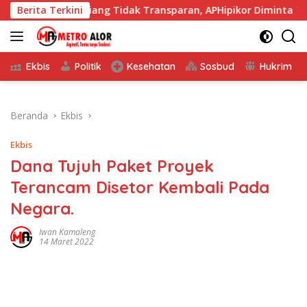
Langsung
smas Maliang Tidak Transparan, APHipikor Diminta Turun Lap
Berita Terkini
ke
konten
Ekbis
Politik
Kesehatan
Sosbud
Hukrim
Beranda
Ekbis
Ekbis
Dana Tujuh Paket Proyek
Terancam Disetor Kembali Pada
Negara.
Iwan Kamaleng
14 Maret 2022