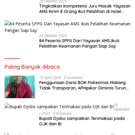
28 Oktober 2025
Tingkatkan Kompetensi Juru Masak Yayasan
AMS Kirim 8 Orang Ikut Pelatihan di Hotel
Cristal
25 Oktober 2025
84 Peserta SPPG Dari Yayasan AMS Ikuti
Pelatihan Keamanan Pangan Siap Saji
Paling Banyak dibaca
15 April 2026
0 Komentar
Penggunaan Dana BOK Piskesmas Maliang
Tidak Transparan, APHipikor Diminta Turun
Lapangan.
26
Septembe
R 2021
0 Komentar
Bupati Djobo sampaikan Terimakasi pada
OJK dan BI
27