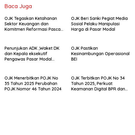
Baca Juga
OJK Tegaskan Ketahanan
OJK Beri Sanki Pegiat Media
Sektor Keuangan dan
Sosial Pelaku Manipulasi
Komitmen Reformasi Pasca
Harga di Pasar Modal
revisi Outlook Fitch Ratings
Penunjukan ADK ,Waket DK
OJK Pastikan
dan Kepala eksekutif
Kesinambungan Operasional
Pengawas Pasar Modal
BEI
,Keuangan Derivatif dan
Bursa Karbon
OJK Menerbitkan POJK No
OJK Terbitkan POJK No 34
35 Tahun 2025 Perubahan
Tahun 2025, Perkuat
POJK Nomor 46 Tahun 2024
Keamanan Digital BPR dan
BPR Syariah