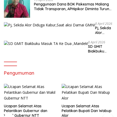
Penggunaan Dana BOK Piskesmas Maliang
Tidak Transparan, APHipikor Diminta Turun
Lapangan.
8 April 2026
Pj, Sekda
Alor
Diduga
Kabur,Sa
8 April 2026
SD GMIT
at aksi
Biakbuku
Damai
Masuk TA Ke
GMNI
Dua ,Mandek!
Pengumuman
Ucapan Selamat Atas
Ucapan Selamat Atas
Pelantikan Gubernur dan
Pelatikan Bupati Dan Wabup
Wakil Gubernur NTT
Alor