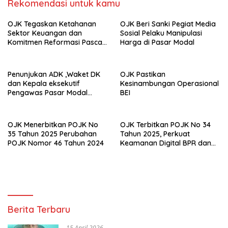
Rekomendasi untuk kamu
OJK Tegaskan Ketahanan
OJK Beri Sanki Pegiat Media
Sektor Keuangan dan
Sosial Pelaku Manipulasi
Komitmen Reformasi Pasca
Harga di Pasar Modal
revisi Outlook Fitch Ratings
Penunjukan ADK ,Waket DK
OJK Pastikan
dan Kepala eksekutif
Kesinambungan Operasional
Pengawas Pasar Modal
BEI
,Keuangan Derivatif dan
Bursa Karbon
OJK Menerbitkan POJK No
OJK Terbitkan POJK No 34
35 Tahun 2025 Perubahan
Tahun 2025, Perkuat
POJK Nomor 46 Tahun 2024
Keamanan Digital BPR dan
BPR Syariah
Berita Terbaru
15 April 2026