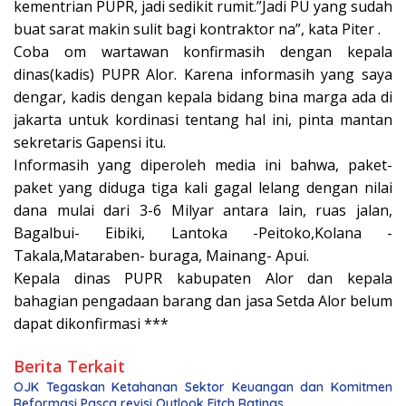
kementrian PUPR, jadi sedikit rumit.”Jadi PU yang sudah
buat sarat makin sulit bagi kontraktor na”, kata Piter .
Coba om wartawan konfirmasih dengan kepala
dinas(kadis) PUPR Alor. Karena informasih yang saya
dengar, kadis dengan kepala bidang bina marga ada di
jakarta untuk kordinasi tentang hal ini, pinta mantan
sekretaris Gapensi itu.
Informasih yang diperoleh media ini bahwa, paket-
paket yang diduga tiga kali gagal lelang dengan nilai
dana mulai dari 3-6 Milyar antara lain, ruas jalan,
Bagalbui- Eibiki, Lantoka -Peitoko,Kolana -
Takala,Mataraben- buraga, Mainang- Apui.
Kepala dinas PUPR kabupaten Alor dan kepala
bahagian pengadaan barang dan jasa Setda Alor belum
dapat dikonfirmasi ***
Berita Terkait
OJK Tegaskan Ketahanan Sektor Keuangan dan Komitmen
Reformasi Pasca revisi Outlook Fitch Ratings