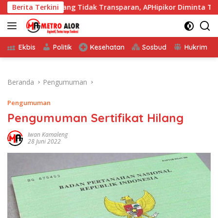
Langsung
 Maliang Tidak Transparan, APHipikor Diminta Turun Lapanga
Berita Terkini
ke
konten
Ekbis
Politik
Kesehatan
Sosbud
Hukrim
Beranda
Pengumuman
Pengumuman
Pengumuman Sertifikat Hilang
Iwan Kamaleng
28 Juni 2022