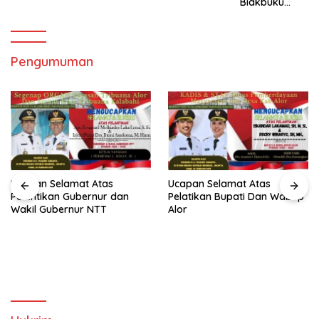
Biakbuku
Damai
Masuk TA Ke
GMNI
Dua ,Mandek!
Pengumuman
Ucapan Selamat Atas
Ucapan Selamat Atas
Pelantikan Gubernur dan
Pelatikan Bupati Dan Wabup
Wakil Gubernur NTT
Alor