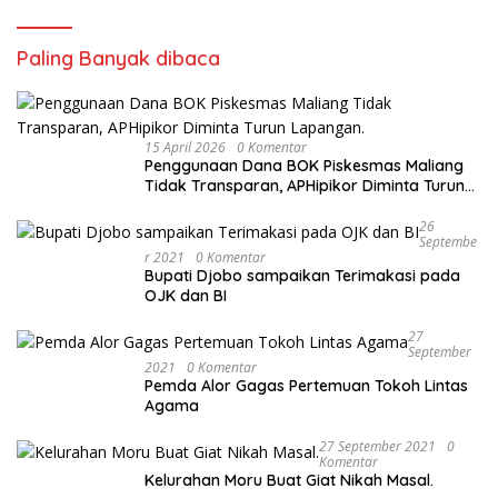
Paling Banyak dibaca
15 April 2026
0 Komentar
Penggunaan Dana BOK Piskesmas Maliang
Tidak Transparan, APHipikor Diminta Turun
Lapangan.
26
Septembe
R 2021
0 Komentar
Bupati Djobo sampaikan Terimakasi pada
OJK dan BI
27
September
2021
0 Komentar
Pemda Alor Gagas Pertemuan Tokoh Lintas
Agama
27 September 2021
0
Komentar
Kelurahan Moru Buat Giat Nikah Masal.