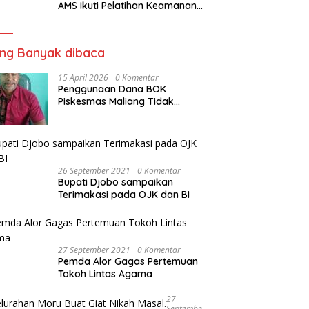
AMS Ikuti Pelatihan Keamanan
Pangan Siap Saji
ing Banyak dibaca
15 April 2026
0 Komentar
Penggunaan Dana BOK
Piskesmas Maliang Tidak
Transparan, APHipikor Diminta
Turun Lapangan.
26 September 2021
0 Komentar
Bupati Djobo sampaikan
Terimakasi pada OJK dan BI
27 September 2021
0 Komentar
Pemda Alor Gagas Pertemuan
Tokoh Lintas Agama
27
Septembe