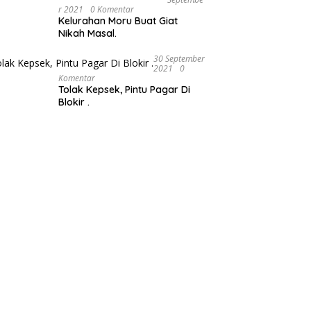
R 2021
0 Komentar
Kelurahan Moru Buat Giat
Nikah Masal.
30 September
2021
0
Komentar
Tolak Kepsek, Pintu Pagar Di
Blokir .