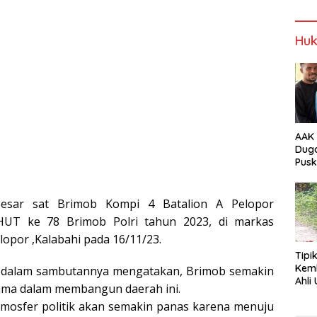
NTT
Alor
Wabup Alor
Wabup Alor
Huk
AAK 
Duga
Pus
Tam
 Besar sat Brimob Kompi 4 Batalion A Pelopor
HUT ke 78 Brimob Polri tahun 2023, di markas
opor ,Kalabahi pada 16/11/23.
Tipi
Kem
g , dalam sambutannya mengatakan, Brimob semakin
Ahli Unt
tama dalam membangun daerah ini.
Jala
tmosfer politik akan semakin panas karena menuju