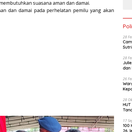
n membutuhkan suasana aman dan damai.
an dan damai pada perhelatan pemilu yang akan
Poli
28 Fe
Cama
28 Fe
Juli
dan 
26 Fe
Warg
28 Ok
HUT PKN ke -4
Tan
17 S
100 
26, 