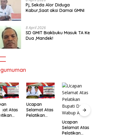
Pj, Sekda Alor Diduga
Kabur,Saat aksi Damai GMNI
8 April 2026
SD GMIT Biakbuku Masuk TA Ke
Dua ,Mandek!
ngumuman
pan
Ucapan
mat Atas
Selamat Atas
ntikan
Pelatikan
Ucapan
U
ernur
Bupati Dan
Ucapan
Selamat Atas
S
Wakil
Wabup Alor
Selamat Atas
Pelatikan
P
ernur
Pelatikan
Bupati Dan
B