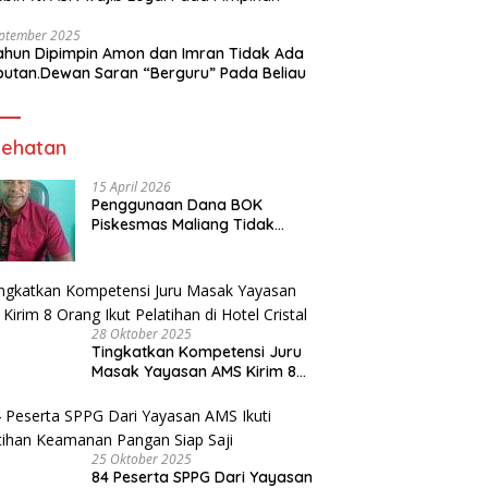
eptember 2025
ahun Dipimpin Amon dan Imran Tidak Ada
butan.Dewan Saran “Berguru” Pada Beliau
ehatan
15 April 2026
Penggunaan Dana BOK
Piskesmas Maliang Tidak
Transparan, APHipikor Diminta
Turun Lapangan.
28 Oktober 2025
Tingkatkan Kompetensi Juru
Masak Yayasan AMS Kirim 8
Orang Ikut Pelatihan di Hotel
Cristal
25 Oktober 2025
84 Peserta SPPG Dari Yayasan