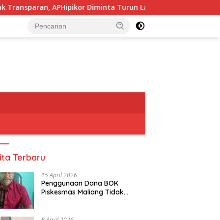
PHipikor Diminta Turun Lapangan.
Pj, Sekda Alor Did
tutup
ita Terbaru
15 April 2026
Penggunaan Dana BOK
Piskesmas Maliang Tidak
Transparan, APHipikor Diminta
Turun Lapangan.
8 April 2026