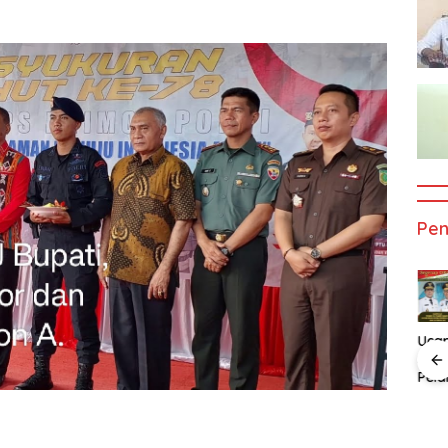
Pe
Ucapan
Uca
Selamat Atas
Sela
Pelantikan
Pela
n
Ucapan
Ucapan
Bupati dan
Gub
t Atas
Selamat Atas
Selamat Atas
Wakil Bupati
dan 
an
Pelatikan
Pelatikan
Alor
Gub
 Dan
Bupati Dan
Bupati Dan