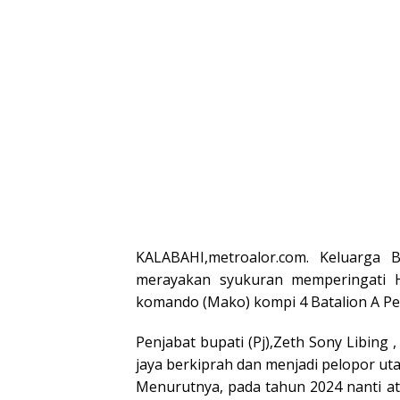
dan Wakil
Wabup Alor
Wabup 
Gubernur
NTT
KALABAHI,metroalor.com. Keluarga
merayakan syukuran memperingati 
komando (Mako) kompi 4 Batalion A Pel
Penjabat bupati (Pj),Zeth Sony Libin
jaya berkiprah dan menjadi pelopor u
Menurutnya, pada tahun 2024 nanti a