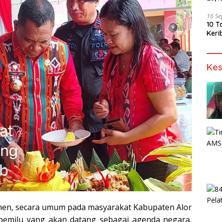
16 S
10 T
Keri
Kes
onen, secara umum pada masyarakat Kabupaten Alor
emilu yang akan datang sebagai agenda negara,