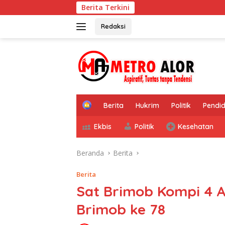
Langsung
Berita Terkini
ke
konten
Redaksi
tutup
H
Berita
Hukrim
Politik
Pendid
o
m
Ekbis
Politik
Kesehatan
e
Beranda
Berita
Berita
Sat Brimob Kompi 4 
Brimob ke 78