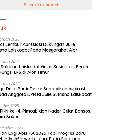
Selengkapnya
tik
bruari 2026
t Lembur Apresiasi Dukungan Julie
Sutrisno Laiskodat Pada Masyarakat Alor
bruari 2026
e Sutrisno Laiskodat Gelar Sosialisasi Peran
Fungsi LPS di Alor Timur
bruari 2026
a Desa PanteDeere Sampaikan Aspirasi
Kepada Anggota DPR RI Julie Sutrisno Laiskodat
tober 2025
, Pimcab dan Kader Gelar Bansos,
am Bakau
eptember 2025
Hari Lagi Abis T.A 2025 Tapi Progres Baru
lebih %. ASN wajib Loyal Pada Pimpinan