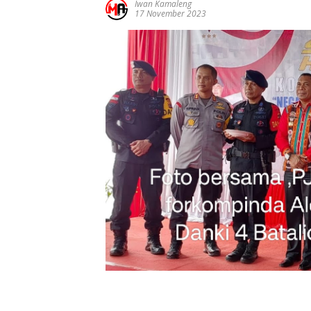
Iwan Kamaleng
17 November 2023
Ucapan
Ucapan
Ucapa
Selamat Atas
Selamat Atas
Selama
Pelantikan
Pelatikan
Pelatik
Gubernur
Bupati Dan
Bupati