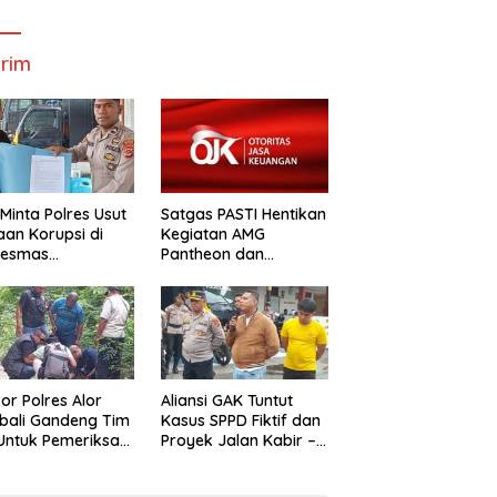
Bupati Dan
Wabup Alor
W
Wabup Alor
rim
Minta Polres Usut
Satgas PASTI Hentikan
an Korupsi di
Kegiatan AMG
kesmas
Pantheon dan
alabang
Mbastrak Perikanan
Kreatif Terbatas( MBA
kor Polres Alor
Aliansi GAK Tuntut
bali Gandeng Tim
Kasus SPPD Fiktif dan
uk Pemeriksa
Proyek Jalan Kabir –
n Kabir-Kaera
Kaera Segerah
Dituntaskan