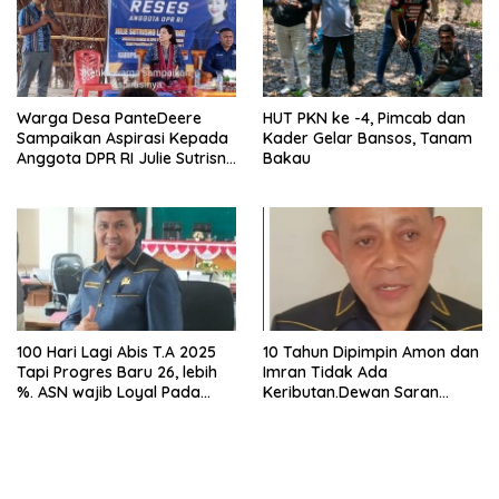
Warga Desa PanteDeere
HUT PKN ke -4, Pimcab dan
Sampaikan Aspirasi Kepada
Kader Gelar Bansos, Tanam
Anggota DPR RI Julie Sutrisno
Bakau
Laiskodat
100 Hari Lagi Abis T.A 2025
10 Tahun Dipimpin Amon dan
Tapi Progres Baru 26, lebih
Imran Tidak Ada
%. ASN wajib Loyal Pada
Keributan.Dewan Saran
Pimpinan
“Berguru” Pada Beliau