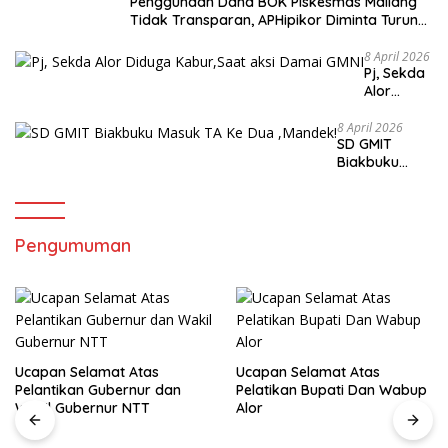
Penggunaan Dana BOK Piskesmas Maliang
Tidak Transparan, APHipikor Diminta Turun
Lapangan.
8 April 2026
Pj, Sekda
Alor
Diduga
Kabur,Sa
8 April 2026
SD GMIT
at aksi
Biakbuku
Damai
Masuk TA Ke
GMNI
Dua ,Mandek!
Pengumuman
Ucapan Selamat Atas
Ucapan Selamat Atas
Pelantikan Gubernur dan
Pelatikan Bupati Dan Wabup
Wakil Gubernur NTT
Alor