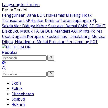
Langsung ke konten
Berita Terkini
Penggunaan Dana BOK Piskesmas Maliang Tidak
Transparan, APHipikor Diminta Turun Lapangan.
Pj,
Sekda Alor Diduga Kabur,Saat aksi Damai GMNI
SD GMIT
Biakbuku Masuk TA Ke Dua ,Mandek!
AAK Minta Polres
Usut Dugaan Korupsi di Puskesmas Tamalabang
Merasa
Ditipu, Nikodemus Mokai Polisikan Pendamping PGT
Redaksi
Ekbis
Politik
Kesehatan
Sosbud
Hukrim