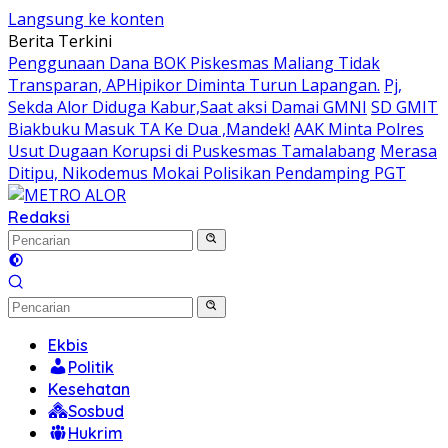
Langsung ke konten
Berita Terkini
Penggunaan Dana BOK Piskesmas Maliang Tidak
Transparan, APHipikor Diminta Turun Lapangan.
Pj,
Sekda Alor Diduga Kabur,Saat aksi Damai GMNI
SD GMIT
Biakbuku Masuk TA Ke Dua ,Mandek!
AAK Minta Polres
Usut Dugaan Korupsi di Puskesmas Tamalabang
Merasa
Ditipu, Nikodemus Mokai Polisikan Pendamping PGT
Redaksi
Ekbis
Politik
Kesehatan
Sosbud
Hukrim