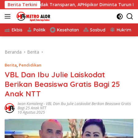
Langsung
ang Tidak Transparan, APHipikor Diminta Turun Lapangan.
Berita Terkini
ke
konten
Ekbis
Politik
Kesehatan
Sosbud
Hukrim
Beranda
Berita
Berita
,
Pendidikan
VBL Dan Ibu Julie Laiskodat
Berikan Beasiswa Gratis Bagi 25
Anak NTT
Iwan Kamaleng
-
VBL Dan Ibu Julie Laiskodat Berikan Beasiswa Gratis
Bagi 25 Anak NTT
10 Agustus 2025