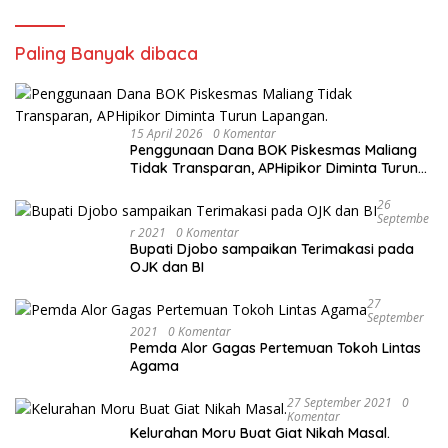
Paling Banyak dibaca
15 April 2026
0 Komentar
Penggunaan Dana BOK Piskesmas Maliang
Tidak Transparan, APHipikor Diminta Turun
Lapangan.
26
Septembe
R 2021
0 Komentar
Bupati Djobo sampaikan Terimakasi pada
OJK dan BI
27
September
2021
0 Komentar
Pemda Alor Gagas Pertemuan Tokoh Lintas
Agama
27 September 2021
0
Komentar
Kelurahan Moru Buat Giat Nikah Masal.