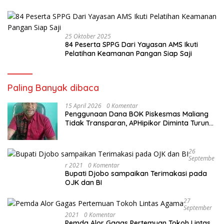
Cristal
25 Oktober 2025
84 Peserta SPPG Dari Yayasan AMS Ikuti
Pelatihan Keamanan Pangan Siap Saji
Paling Banyak dibaca
15 April 2026
0 Komentar
Penggunaan Dana BOK Piskesmas Maliang
Tidak Transparan, APHipikor Diminta Turun
Lapangan.
26
Septembe
R 2021
0 Komentar
Bupati Djobo sampaikan Terimakasi pada
OJK dan BI
27
September
2021
0 Komentar
Pemda Alor Gagas Pertemuan Tokoh Lintas