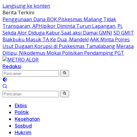
Langsung ke konten
Berita Terkini
Penggunaan Dana BOK Piskesmas Maliang Tidak
Transparan, APHipikor Diminta Turun Lapangan.
Pj,
Sekda Alor Diduga Kabur,Saat aksi Damai GMNI
SD GMIT
Biakbuku Masuk TA Ke Dua ,Mandek!
AAK Minta Polres
Usut Dugaan Korupsi di Puskesmas Tamalabang
Merasa
Ditipu, Nikodemus Mokai Polisikan Pendamping PGT
Redaksi
Ekbis
Politik
Kesehatan
Sosbud
Hukrim