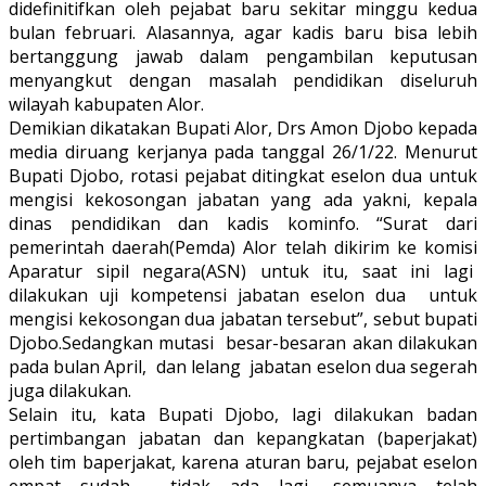
didefinitifkan oleh pejabat baru sekitar minggu kedua
bulan februari. Alasannya, agar kadis baru bisa lebih
bertanggung jawab dalam pengambilan keputusan
menyangkut dengan masalah pendidikan diseluruh
wilayah kabupaten Alor.
Demikian dikatakan Bupati Alor, Drs Amon Djobo kepada
media diruang kerjanya pada tanggal 26/1/22. Menurut
Bupati Djobo, rotasi pejabat ditingkat eselon dua untuk
mengisi kekosongan jabatan yang ada yakni, kepala
dinas pendidikan dan kadis kominfo. “Surat dari
pemerintah daerah(Pemda) Alor telah dikirim ke komisi
Aparatur sipil negara(ASN) untuk itu, saat ini lagi
dilakukan uji kompetensi jabatan eselon dua untuk
mengisi kekosongan dua jabatan tersebut”, sebut bupati
Djobo.Sedangkan mutasi besar-besaran akan dilakukan
pada bulan April, dan lelang jabatan eselon dua segerah
juga dilakukan.
Selain itu, kata Bupati Djobo, lagi dilakukan badan
pertimbangan jabatan dan kepangkatan (baperjakat)
oleh tim baperjakat, karena aturan baru, pejabat eselon
empat sudah tidak ada lagi, semuanya telah