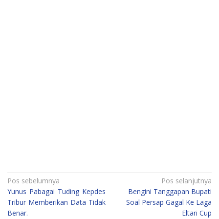
Navigasi
Pos sebelumnya
Pos selanjutnya
Yunus Pabagai Tuding Kepdes
Bengini Tanggapan Bupati
pos
Tribur Memberikan Data Tidak
Soal Persap Gagal Ke Laga
Benar.
Eltari Cup