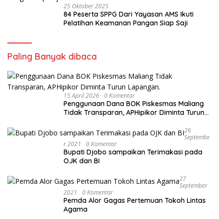
25 Oktober 2025
84 Peserta SPPG Dari Yayasan AMS Ikuti
Pelatihan Keamanan Pangan Siap Saji
Paling Banyak dibaca
15 April 2026
0 Komentar
Penggunaan Dana BOK Piskesmas Maliang
Tidak Transparan, APHipikor Diminta Turun
Lapangan.
26
Septembe
R 2021
0 Komentar
Bupati Djobo sampaikan Terimakasi pada
OJK dan BI
27
September
2021
0 Komentar
Pemda Alor Gagas Pertemuan Tokoh Lintas
Agama